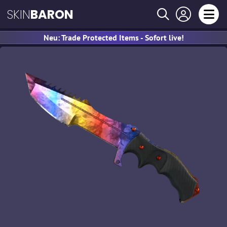
SKIN
BARON
Neu: Trade Protected Items - Sofort live!