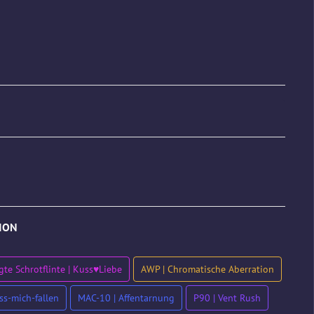
TION
te Schrotflinte | Kuss♥Liebe
AWP | Chromatische Aberration
ss-mich-fallen
MAC-10 | Affentarnung
P90 | Vent Rush