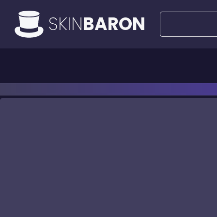
SKIN
BARON
Alle Angebote
50€ Deals
Messer