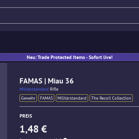
Gewehr
Pistole
MP
Han
Neu: Trade Protected Items - Sofort live!
FAMAS | Miau 36
Militärstandard
Rifle
Gewehr
FAMAS
Militärstandard
The Recoil Collection
PREIS
1,48 €