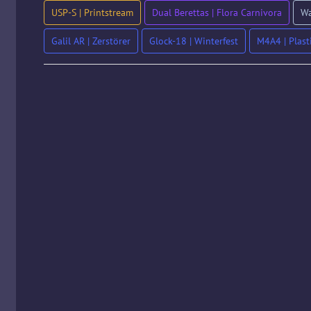
USP-S | Printstream
Dual Berettas | Flora Carnivora
Wa
Galil AR | Zerstörer
Glock-18 | Winterfest
M4A4 | Plas