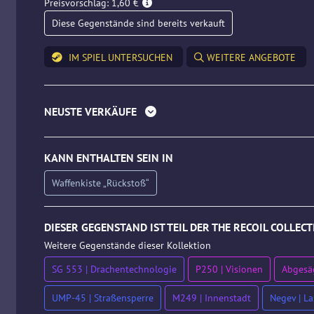
Preisvorschlag: 1,60 €
Diese Gegenstände sind bereits verkauft
IM SPIEL UNTERSUCHEN
WEITERE ANGEBOTE
NEUSTE VERKÄUFE
KANN ENTHALTEN SEIN IN
Waffenkiste „Rückstoß“
DIESER GEGENSTAND IST TEIL DER THE RECOIL COLLEC
Weitere Gegenstände dieser Kollektion
SG 553 | Drachentechnologie
P250 | Visionen
Abgesäg
UMP-45 | Straßensperre
M249 | Innenstadt
Negev | La