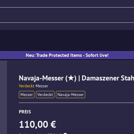
Gewehr
Pistole
MP
Han
Neu: Trade Protected Items - Sofort live!
Navaja-Messer (★) | Damaszener Stah
Verdeckt
Messer
Messer
Verdeckt
Navaja-Messer
PREIS
110,00 €