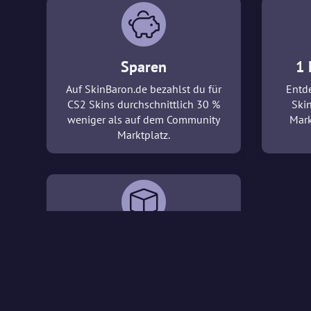
Sparen
1 
Auf SkinBaron.de bezahlst du für
Entde
CS2 Skins durchschnittlich 30 %
Ski
weniger als auf dem Community
Mark
Marktplatz.
3D-Viewer
Mit unserem 3D-Viewer kannst du
vor dem Kauf direkt die CS2 Skins
detailliert betrachten, die dich