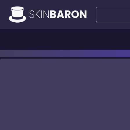
SKIN
BARON
Alle Angebote
50€ Deals
Messer