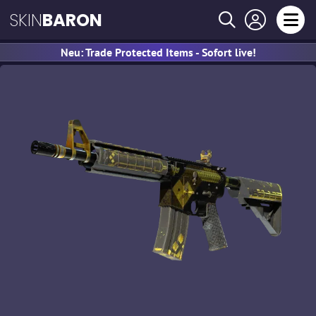
SKIN
BARON
Neu: Trade Protected Items - Sofort live!