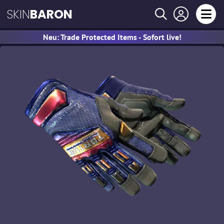
SKIN
BARON
Neu: Trade Protected Items - Sofort live!