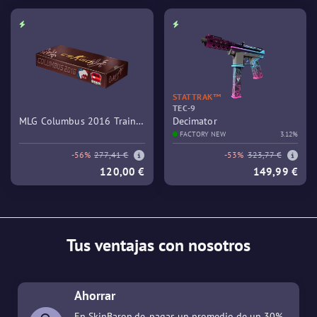
STATTRAK™
TEC-9
MLG Columbus 2016 Train
Decimator
Souvenir Package
FACTORY NEW
3.12%
-56%
277,41 €
-53%
323,77 €
120,00 €
149,99 €
Tus ventajas con nosotros
Ahorrar
En SkinBaron.de, pagas un promedio de un 30%