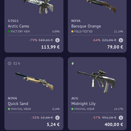
G3SG1
NOVA
Arctic Camo
Baroque Orange
FACTORY NEW
6.89%
FIELD-TESTED
21.14%
-79%
568,61 €
-64%
221,06 €
113,99 €
79,00 €
32 h
NOVA
AUG
Quick Sand
Midnight Lily
MINIMAL WEAR
8.14%
MINIMAL WEAR
14.17%
-58%
12,66 €
-57%
951,26 €
5,24 €
400,00 €