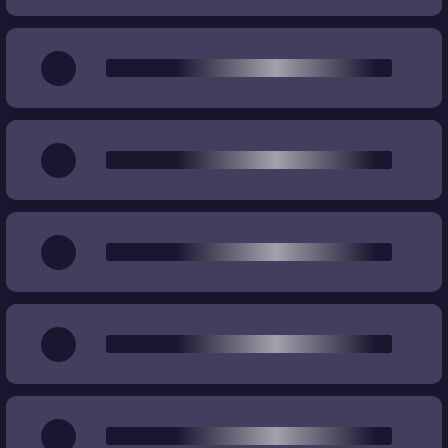
Desgaste
%
%
Precio
€
€