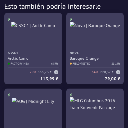
Esto también podría interesarle
G3SG1
NOVA
Arctic Camo
Baroque Orange
FACTORY NEW
6.89%
FIELD-TESTED
21.14%
-79%
566,73 €
-64%
220,37 €
113,99 €
79,00 €