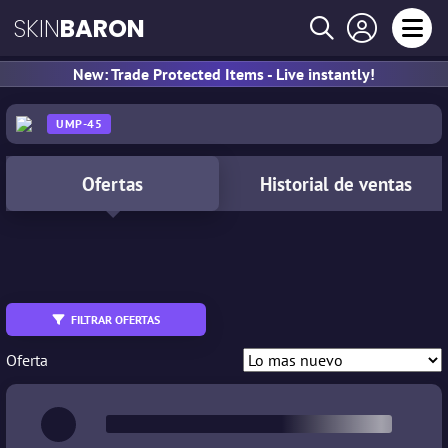
SKIN
BARON
New: Trade Protected Items - Live instantly!
UMP-45
Ofertas
Historial de ventas
All
MW
WW
FN
FT
BS
FILTRAR OFERTAS
Intercambiable
StatTrak™
Oferta
Souvenir