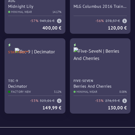
AUG
Midnight Lily
MLG Columbus 2016 Train
MINIMAL WEAR
14.17%
Souvenir Package
-57%
949,01 €
-56%
278,37 €
400,00 €
120,00 €
STATTRAK™
TEC-9
FIVE-SEVEN
Decimator
Berries And Cherries
FACTORY NEW
3.12%
MINIMAL WEAR
8.08%
-53%
323,01 €
-53%
276,93 €
149,99 €
130,00 €