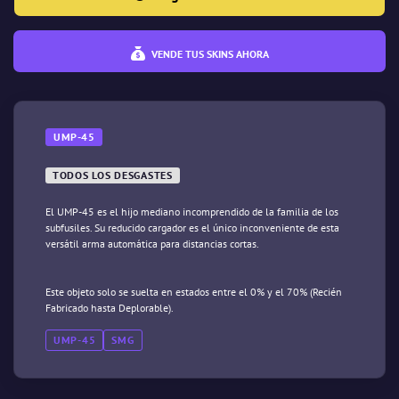
VENDE TUS SKINS AHORA
UMP-45
TODOS LOS DESGASTES
El UMP-45 es el hijo mediano incomprendido de la familia de los
subfusiles. Su reducido cargador es el único inconveniente de esta
versátil arma automática para distancias cortas.
Este objeto solo se suelta en estados entre el 0% y el 70% (Recién
Fabricado hasta Deplorable).
UMP-45
SMG