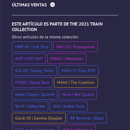
ÚLTIMAS VENTAS
ESTE ARTÍCULO ES PARTE DE THE 2021 TRAIN
COLLECTION
Otros artículos de la misma colección
UMP-45 | Full Stop
MAC-10 | Propaganda
AWP | POP AWP
FAMAS | Meltdown
SSG 08 | Spring Twilly
M4A1-S | Fizzy POP
P2000 | Space Race
M4A4 | The Coalition
Desert Eagle | Sputnik
Nova | Red Quartz
Tec-9 | Safety Net
AUG | Amber Fade
Glock-18 | Gamma Doppler
R8 Revolver | Blaze