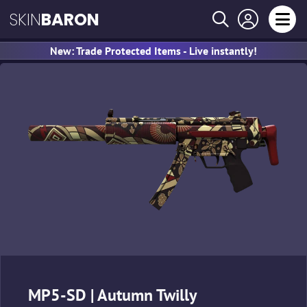
SKIN
BARON
New: Trade Protected Items - Live instantly!
MP5-SD | Autumn Twilly