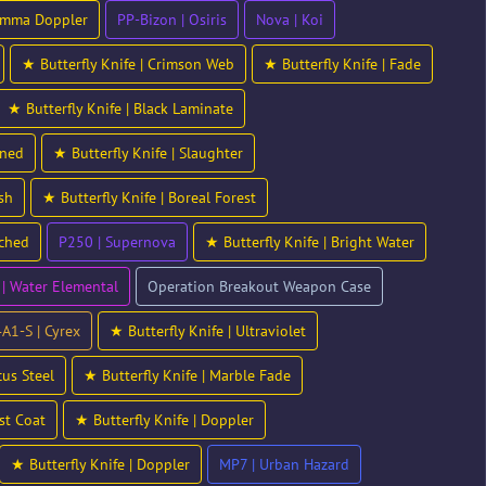
Gamma Doppler
PP-Bizon | Osiris
Nova | Koi
★ Butterfly Knife | Crimson Web
★ Butterfly Knife | Fade
★ Butterfly Knife | Black Laminate
ened
★ Butterfly Knife | Slaughter
sh
★ Butterfly Knife | Boreal Forest
rched
P250 | Supernova
★ Butterfly Knife | Bright Water
 | Water Elemental
Operation Breakout Weapon Case
A1-S | Cyrex
★ Butterfly Knife | Ultraviolet
cus Steel
★ Butterfly Knife | Marble Fade
st Coat
★ Butterfly Knife | Doppler
★ Butterfly Knife | Doppler
MP7 | Urban Hazard