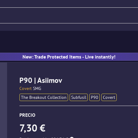
llo
Rifle
Pistola
Subfusil
New: Trade Protected Items - Live instantly!
P90 | Asiimov
Covert
SMG
The Breakout Collection
Subfusil
P90
Covert
PRECIO
7,30 €