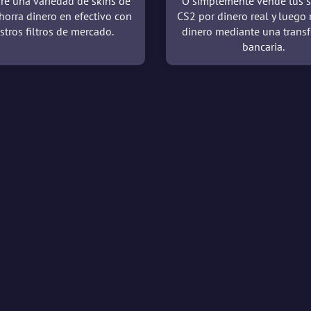
re una variedad de skins de
O simplemente vende tus s
horra dinero en efectivo con
CS2 por dinero real y luego 
stros filtros de mercado.
dinero mediante una transf
bancaria.