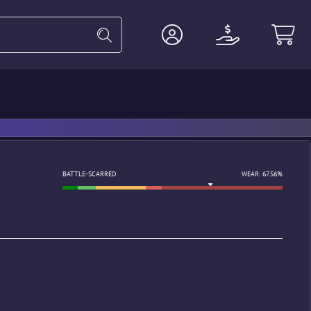
Guantes
Pesadas
Agente
BATTLE-SCARRED
WEAR: 67.56%