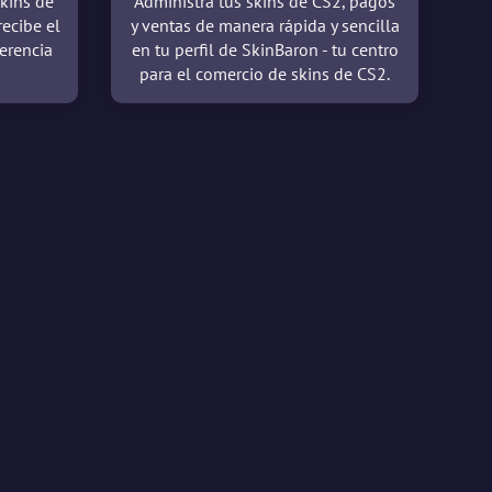
kins de
Administra tus skins de CS2, pagos
recibe el
y ventas de manera rápida y sencilla
erencia
en tu perfil de SkinBaron - tu centro
para el comercio de skins de CS2.