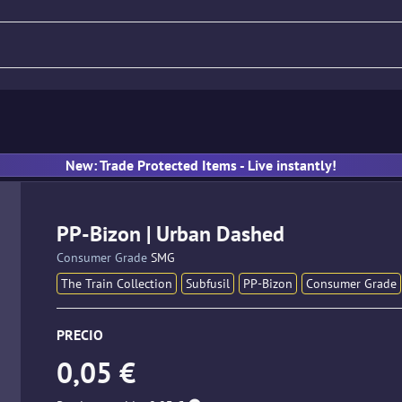
llo
Rifle
Pistola
Subfusil
New: Trade Protected Items - Live instantly!
PP-Bizon | Urban Dashed
Consumer Grade
SMG
The Train Collection
Subfusil
PP-Bizon
Consumer Grade
PRECIO
0,05 €