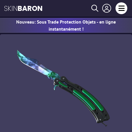
SKIN
BARON
Nouveau: Sous Trade Protection Objets - en ligne
instantanément !