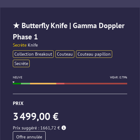
★ Butterfly Knife | Gamma Doppler
Phase 1
Secrète
Knife
Collection Breakout
Couteau
Couteau papillon
Secrète
NEUVE
WEAR: 0.79%
PRIX
3 499,00 €
Prix suggéré : 1661,72 €
Offre annulée