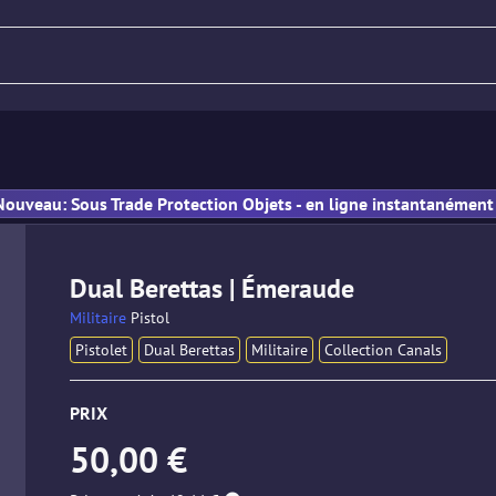
Fusil
Pistolet
PM
Nouveau: Sous Trade Protection Objets - en ligne instantanément 
Dual Berettas | Émeraude
Militaire
Pistol
Pistolet
Dual Berettas
Militaire
Collection Canals
PRIX
50,00 €