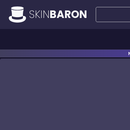
SKIN
BARON
Toutes les offres
Offres à 50€
Couteau