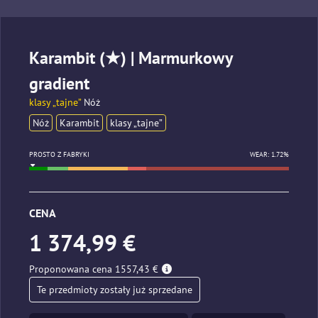
Karambit (★) | Marmurkowy
gradient
klasy „tajne”
Nóż
Nóż
Karambit
klasy „tajne”
PROSTO Z FABRYKI
WEAR: 1.72%
CENA
1 374,99 €
Proponowana cena 1557,43 €
Te przedmioty zostały już sprzedane