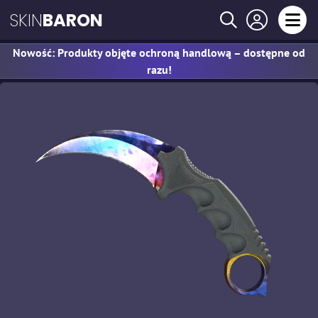
SKIN
BARON
Nowość: Produkty objęte ochroną handlową – dostępne od
razu!