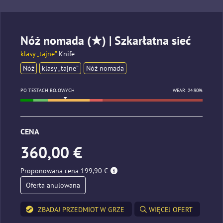
Nóż nomada (★) | Szkarłatna sieć
klasy „tajne”
Knife
Nóż
klasy „tajne”
Nóż nomada
PO TESTACH BOJOWYCH
WEAR: 24.90%
CENA
360,00 €
Proponowana cena 199,90 €
Oferta anulowana
ZBADAJ PRZEDMIOT W GRZE
WIĘCEJ OFERT