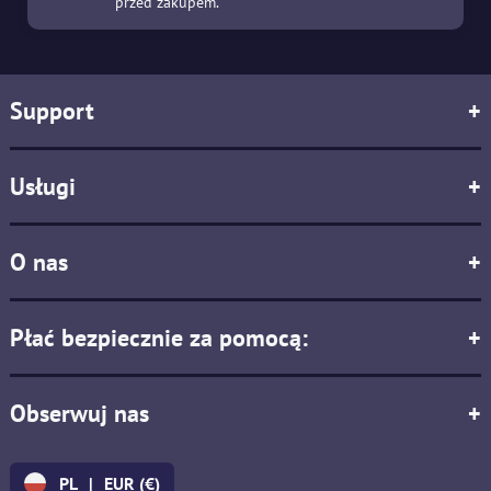
przed zakupem.
Support
+
Usługi
+
O nas
+
Płać bezpiecznie za pomocą:
+
Obserwuj nas
+
PL
|
EUR (€)