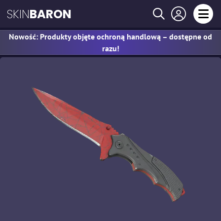
SKIN
BARON
Nowość: Produkty objęte ochroną handlową – dostępne od
razu!