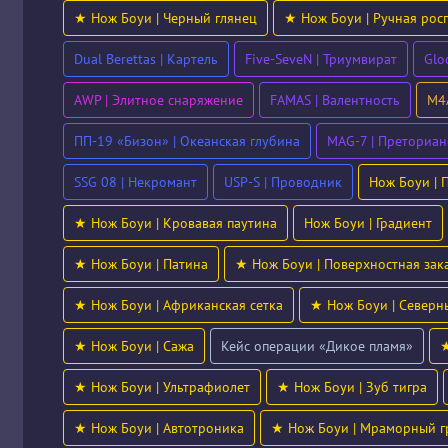
★ Нож Боуи | Черный глянец
★ Нож Боуи | Ручная рос
Dual Berettas | Картель
Five-SeveN | Триумвират
Glo
AWP | Элитное снаряжение
FAMAS | Валентность
M4A
ПП-19 «Бизон» | Океанская глубина
MAG-7 | Преториан
SSG 08 | Некромант
USP-S | Проводник
Нож Боуи | 
★ Нож Боуи | Кровавая паутина
Нож Боуи | Градиент
★ Нож Боуи | Патина
★ Нож Боуи | Поверхностная зак
★ Нож Боуи | Африканская сетка
★ Нож Боуи | Северн
★ Нож Боуи | Сажа
Кейс операции «Дикое пламя»
★
★ Нож Боуи | Ультрафиолет
★ Нож Боуи | Зуб тигра
★ Нож Боуи | Автотроника
★ Нож Боуи | Мраморный г