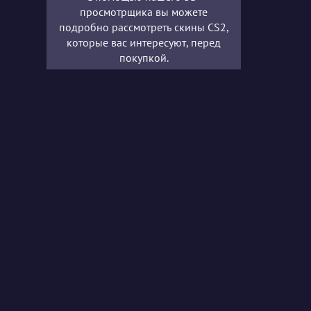
просмотрщика вы можете
подробно рассмотреть скины CS2,
которые вас интересуют, перед
покупкой.
Support
Услуги
Помощь/FAQ
SmokeBar
Комиссионные
Screensho
Запрос на поддержку
УСЛОВИЯ
API SkinBaron
ПОЛИТИК