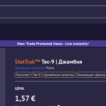
Нож
Винтовка
Пистолет
New: Trade Protected Items - Live instantly!
StatTrak™
Tec-9 | Джамбия
Армейское качество
Pistol
Пистолет
Tec-9
Армейское качество
Коллекция «Дикое
ЦЕНА
1,57 €