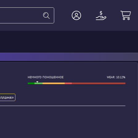
ПП
Перчатки
Тяжёлое
Аге
НЕМНОГО ПОНОШЕННОЕ
WEAR: 10.12%
 пламя»