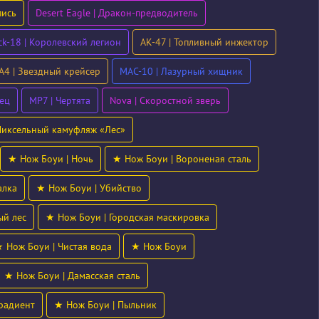
пись
Desert Eagle | Дракон-предводитель
ck-18 | Королевский легион
AK-47 | Топливный инжектор
4 | Звездный крейсер
MAC-10 | Лазурный хищник
ец
MP7 | Чертята
Nova | Скоростной зверь
Пиксельный камуфляж «Лес»
★ Нож Боуи | Ночь
★ Нож Боуи | Вороненая сталь
алка
★ Нож Боуи | Убийство
ый лес
★ Нож Боуи | Городская маскировка
 Нож Боуи | Чистая вода
★ Нож Боуи
★ Нож Боуи | Дамасская сталь
радиент
★ Нож Боуи | Пыльник