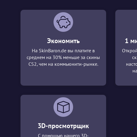
Экономить
1 м
На SkinBaron.de вы платите в
Открой
среднем на 30% меньше за скины
ск
CS2, чем на коммьюнити-рынке.
наст
н
3D-просмотрщик
С помощью нашего 3D-