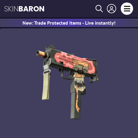
SKIN
BARON
New: Trade Protected Items - Live instantly!