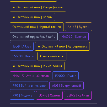
★ Охотничий нож | Ультрафиолет
★ Охотничий нож | Волны
Охотничий нож | Черный глянец
AK-47 | Вулкан
Охотничий оружейный кейс
MAC-10 | Клочья
Tec-9 | Айзек
★ Охотничий нож | Автотроника
SSG 08 | Когти
Охотничий нож
★ Охотничий нож | Гамма-волны
M4A1-S | Атомный сплав
P2000 | Пульс
P90 | Война в пустыне
AUG | Закрученный
P90 | Модуль
USP-S | Орион
USP-S | Кайман