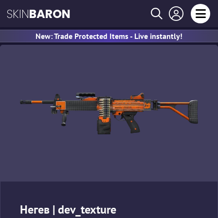
SKIN
BARON
New: Trade Protected Items - Live instantly!
Негев | dev_texture