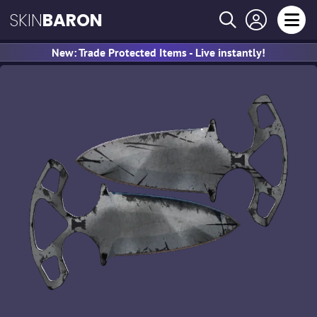
SKIN
BARON
New: Trade Protected Items - Live instantly!