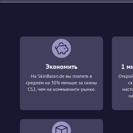
Экономить
1 м
На SkinBaron.de вы платите в
Открой
среднем на 30% меньше за скины
ск
CS2, чем на коммьюнити-рынке.
наст
н