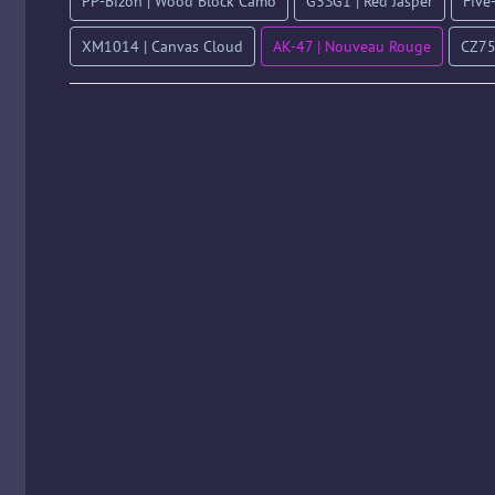
PP-Bizon | Wood Block Camo
G3SG1 | Red Jasper
Five
XM1014 | Canvas Cloud
AK-47 | Nouveau Rouge
CZ75