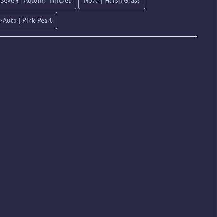
-SeveN | Autumn Thicket
Nova | Marsh Grass
-Auto | Pink Pearl