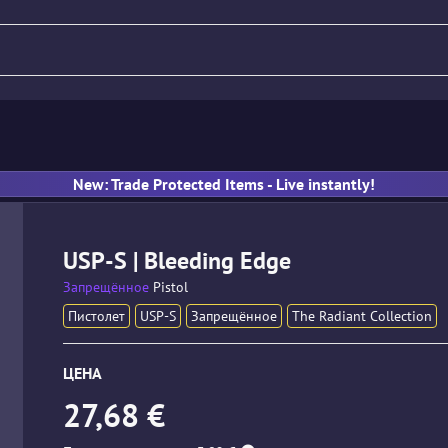
Нож
Винтовка
Пистолет
New: Trade Protected Items - Live instantly!
USP-S | Bleeding Edge
Запрещённое
Pistol
Пистолет
USP-S
Запрещённое
The Radiant Collection
ЦЕНА
27,68 €