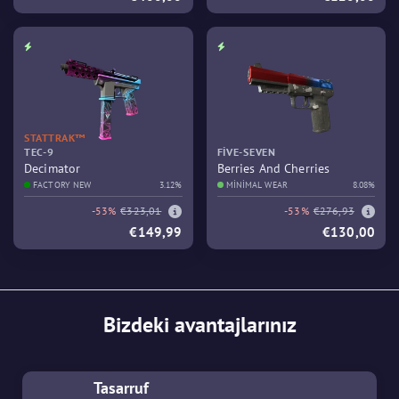
STATTRAK™
TEC-9
FIVE-SEVEN
Decimator
Berries And Cherries
FACTORY NEW
3.12%
MINIMAL WEAR
8.08%
-53%
€323,01
-53%
€276,93
€149,99
€130,00
Bizdeki avantajlarınız
Tasarruf