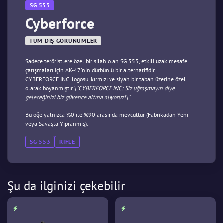
SG 553
Cyberforce
TÜM DIŞ GÖRÜNÜMLER
Sadece teröristlere özel bir silah olan SG 553, etkili uzak mesafe
çatışmaları için AK-47'nin dürbünlü bir alternatifidir.
CYBERFORCE INC. logosu, kırmızı ve siyah bir taban üzerine özel
olarak boyanmıştır.
\"CYBERFORCE INC: Siz uğraşmayın diye
geleceğinizi biz güvence altına alıyoruz!\"
Bu öğe yalnızca %0 ile %90 arasında mevcuttur (Fabrikadan Yeni
veya Savaşta Yıpranmış).
SG 553
RIFLE
Şu da ilginizi çekebilir