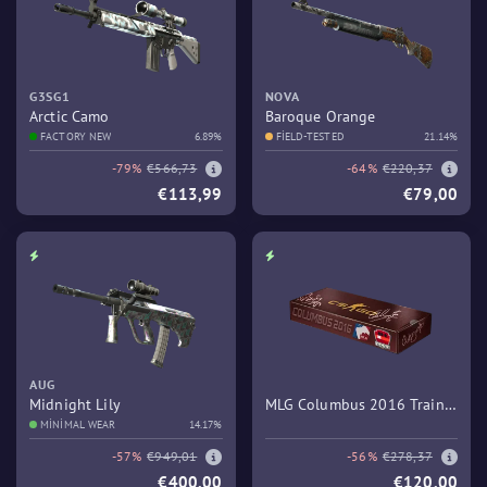
G3SG1
NOVA
Arctic Camo
Baroque Orange
FACTORY NEW
6.89%
FIELD-TESTED
21.14%
-79%
€566,73
-64%
€220,37
€113,99
€79,00
AUG
Midnight Lily
MLG Columbus 2016 Train
MINIMAL WEAR
14.17%
Souvenir Package
-57%
€949,01
-56%
€278,37
€400,00
€120,00