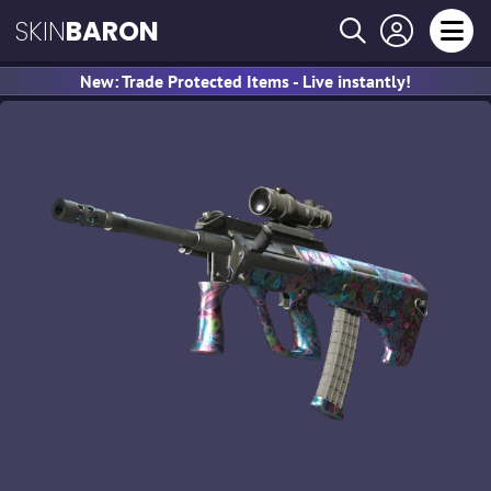
SKIN
BARON
New: Trade Protected Items - Live instantly!