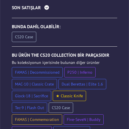
SON SATIŞLAR
BUNDA DAHIL OLABILIR:
CS20 Case
BU ÜRÜN THE CS20 COLLECTION BIR PARÇASIDIR
Bu koleksiyonun içerisinde bulunan diğer ürünler
FAMAS | Decommissioned
P250 | Inferno
MAC-10 | Classic Crate
Dual Berettas | Elite 1.6
Glock-18 | Sacrifice
★ Classic Knife
Tec-9 | Flash Out
CS20 Case
FAMAS | Commemoration
Five-SeveN | Buddy