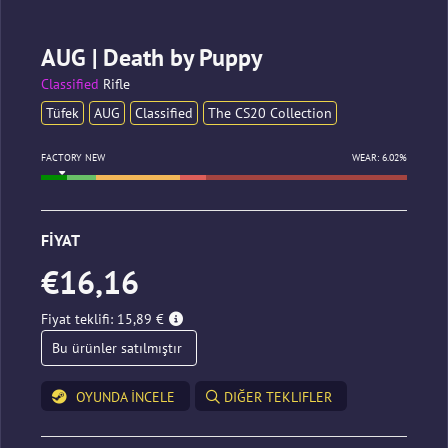
AUG | Death by Puppy
Classified
Rifle
Tüfek
AUG
Classified
The CS20 Collection
FACTORY NEW
WEAR: 6.02%
FIYAT
€16,16
Fiyat teklifi: 15,89 €
Bu ürünler satılmıştır
OYUNDA INCELE
DIĞER TEKLIFLER