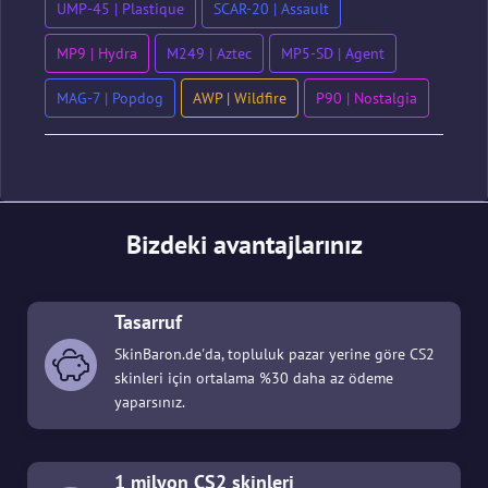
UMP-45 | Plastique
SCAR-20 | Assault
MP9 | Hydra
M249 | Aztec
MP5-SD | Agent
MAG-7 | Popdog
AWP | Wildfire
P90 | Nostalgia
Bizdeki avantajlarınız
Tasarruf
SkinBaron.de'da, topluluk pazar yerine göre CS2
skinleri için ortalama %30 daha az ödeme
yaparsınız.
1 milyon CS2 skinleri