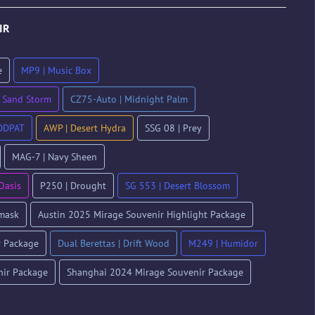
DIR
e
MP9 | Music Box
 Sand Storm
CZ75-Auto | Midnight Palm
 DDPAT
AWP | Desert Hydra
SSG 08 | Prey
MAG-7 | Navy Sheen
Oasis
P250 | Drought
SG 553 | Desert Blossom
mask
Austin 2025 Mirage Souvenir Highlight Package
 Package
Dual Berettas | Drift Wood
M249 | Humidor
ir Package
Shanghai 2024 Mirage Souvenir Package