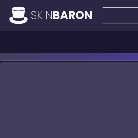
SKIN
BARON
Tüm teklifler
50€’luk Fırsatlar
Bıçak