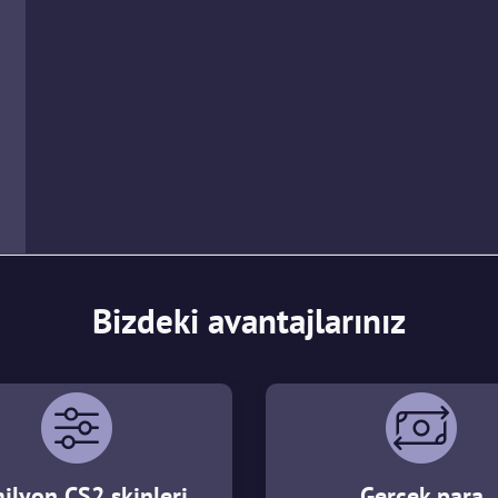
Bizdeki avantajlarınız
ilyon CS2 skinleri
Gerçek para