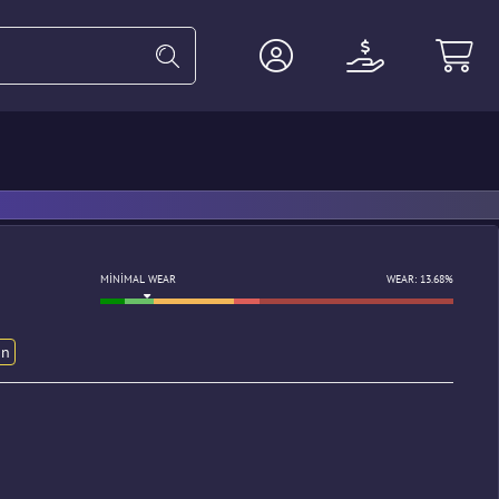
ldiven
Ağır
Ajan
Aksesuar
MINIMAL WEAR
WEAR: 13.68%
on