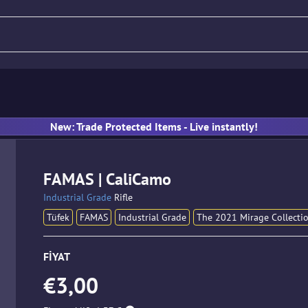
Tüfek
Tabanca
SMG
E
New: Trade Protected Items - Live instantly!
FAMAS | CaliCamo
Industrial Grade
Rifle
Tüfek
FAMAS
Industrial Grade
The 2021 Mirage Collecti
FIYAT
€3,00