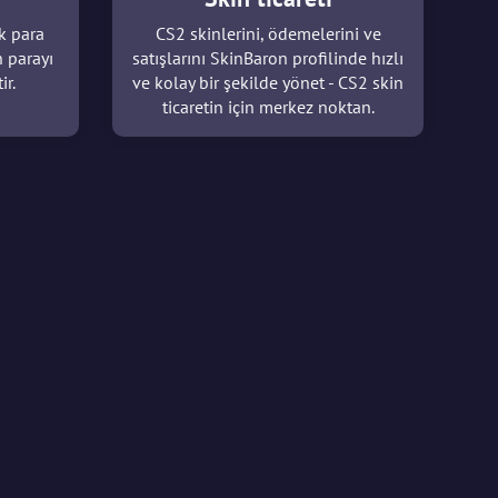
k para
CS2 skinlerini, ödemelerini ve
n parayı
satışlarını SkinBaron profilinde hızlı
ir.
ve kolay bir şekilde yönet - CS2 skin
ticaretin için merkez noktan.