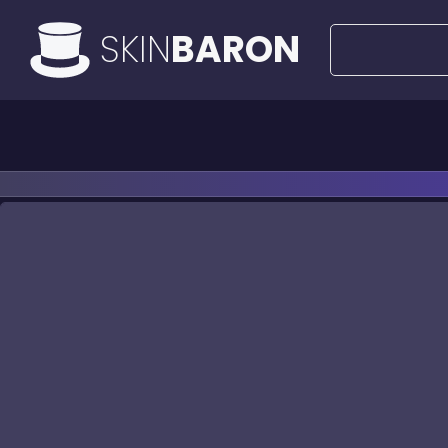
SKIN
BARON
Alle Angebote
50€ Deals
Messer