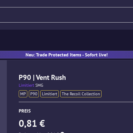
Gewehr
Pistole
MP
Han
Neu: Trade Protected Items - Sofort live!
P90 | Vent Rush
Limitiert
SMG
MP
P90
Limitiert
The Recoil Collection
PREIS
0,81 €