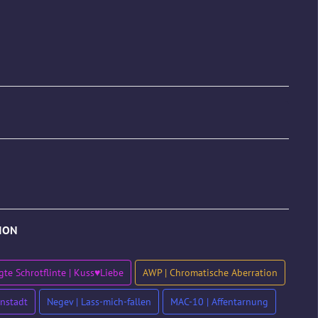
TION
te Schrotflinte | Kuss♥Liebe
AWP | Chromatische Aberration
nstadt
Negev | Lass-mich-fallen
MAC-10 | Affentarnung