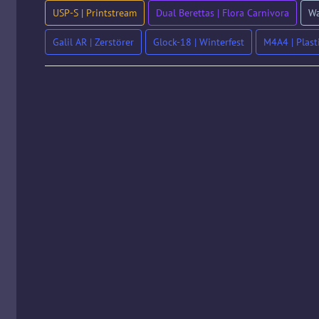
USP-S | Printstream
Dual Berettas | Flora Carnivora
Wa
Galil AR | Zerstörer
Glock-18 | Winterfest
M4A4 | Plas