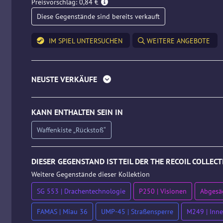
Preisvorschlag: 0,84 €
Diese Gegenstände sind bereits verkauft
IM SPIEL UNTERSUCHEN
WEITERE ANGEBOTE
NEUSTE VERKÄUFE
KANN ENTHALTEN SEIN IN
Waffenkiste „Rückstoß“
DIESER GEGENSTAND IST TEIL DER THE RECOIL COLLEC
Weitere Gegenstände dieser Kollektion
SG 553 | Drachentechnologie
P250 | Visionen
Abgesäg
FAMAS | Miau 36
UMP-45 | Straßensperre
M249 | Inne