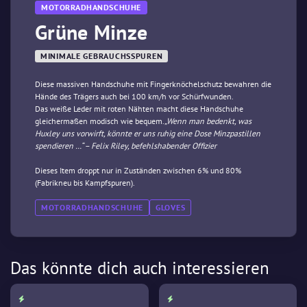
MOTORRADHANDSCHUHE
Grüne Minze
MINIMALE GEBRAUCHSSPUREN
Diese massiven Handschuhe mit Fingerknöchelschutz bewahren die
Hände des Trägers auch bei 100 km/h vor Schürfwunden.
Das weiße Leder mit roten Nähten macht diese Handschuhe
gleichermaßen modisch wie bequem.
„Wenn man bedenkt, was
Huxley uns vorwirft, könnte er uns ruhig eine Dose Minzpastillen
spendieren …“ – Felix Riley, befehlshabender Offizier
Dieses Item droppt nur in Zuständen zwischen 6% und 80%
(Fabrikneu bis Kampfspuren).
MOTORRADHANDSCHUHE
GLOVES
Das könnte dich auch interessieren