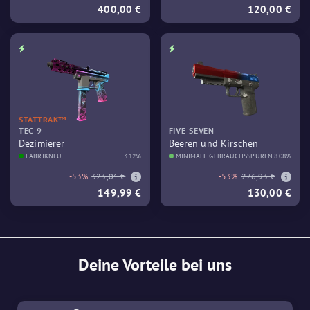
400,00 €
120,00 €
STATTRAK™
TEC-9
FIVE-SEVEN
Dezimierer
Beeren und Kirschen
FABRIKNEU
3.12%
MINIMALE GEBRAUCHSSPUREN
8.08%
-53%
323,01 €
-53%
276,93 €
149,99 €
130,00 €
Deine Vorteile bei uns