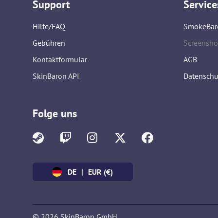
Support
Service
Hilfe/FAQ
SmokeBar
Gebühren
Screensho
Kontaktformular
AGB
SkinBaron API
Datenschu
Folge uns
DE
|
EUR (€)
© 2026 SkinBaron GmbH