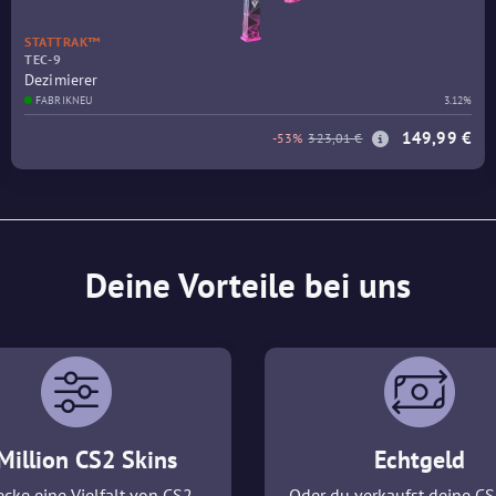
STATTRAK™
TEC-9
Dezimierer
FABRIKNEU
3.12%
149,99 €
-53%
323,01 €
Deine Vorteile bei uns
Million CS2 Skins
Echtgeld
cke eine Vielfalt von CS2
Oder du verkaufst deine CS