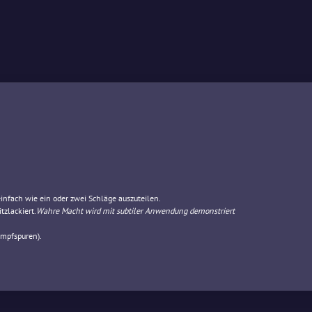
einfach wie ein oder zwei Schläge auszuteilen.
tzlackiert.
Wahre Macht wird mit subtiler Anwendung demonstriert
ampfspuren).