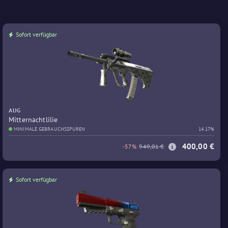
Sofort verfügbar
AUG
Mitternachtlilie
MINIMALE GEBRAUCHSSPUREN
14.17%
400,00 €
-57%
949,01 €
Sofort verfügbar