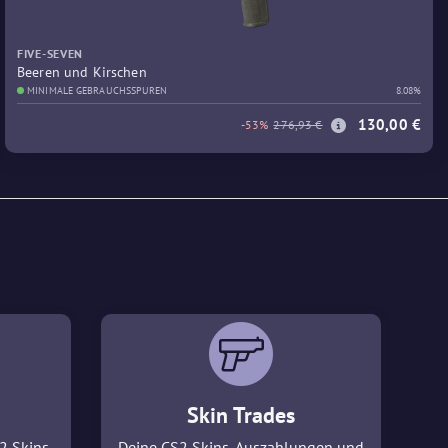
FIVE-SEVEN
Beeren und Kirschen
MINIMALE GEBRAUCHSSPUREN
8.08%
130,00 €
-53%
276,93 €
Skin Trades
2 Skins
Deine CS2 Skins, Auszahlungen und