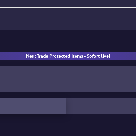
Gewehr
Pistole
MP
Han
Neu: Trade Protected Items - Sofort live!