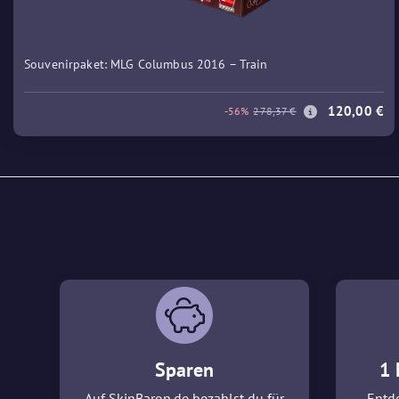
Souvenirpaket: MLG Columbus 2016 – Train
120,00 €
-56%
278,37 €
Sparen
1 
Auf SkinBaron.de bezahlst du für
Entde