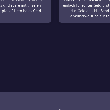
ns und spare mit unseren
einfach für echtes Geld und 
tplatz Filtern bares Geld.
das Geld anschließend
Banküberweisung ausza