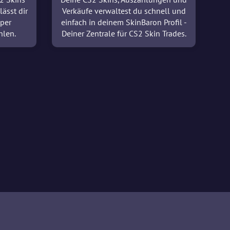
lässt dir
Verkäufe verwaltest du schnell und
 per
einfach in deinem SkinBaron Profil -
hlen.
Deiner Zentrale für CS2 Skin Trades.