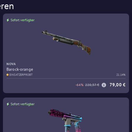
eren
Sofort verfügbar
NOVA
Barock-orange
EINSATZERPROBT
21.14%
79,00 €
-64%
220,37 €
Sofort verfügbar