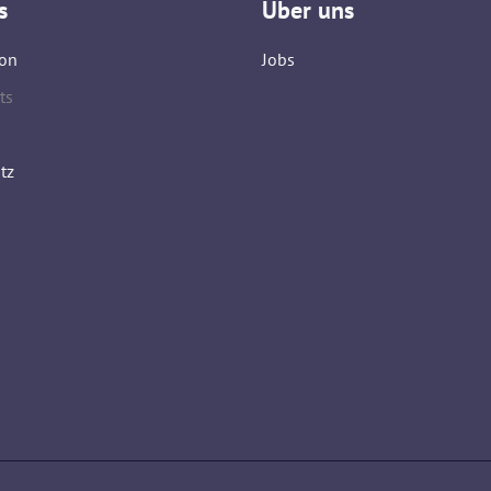
s
Über uns
on
Jobs
ts
tz