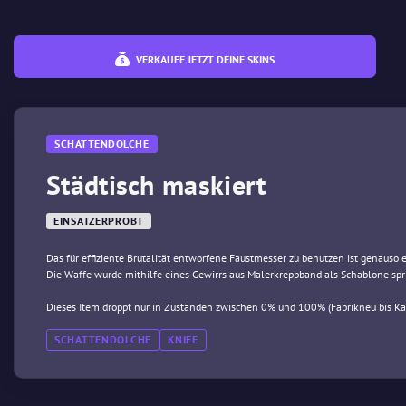
VERKAUFE JETZT DEINE SKINS
SCHATTENDOLCHE
Städtisch maskiert
EINSATZERPROBT
Das für effiziente Brutalität entworfene Faustmesser zu benutzen ist genauso 
Die Waffe wurde mithilfe eines Gewirrs aus Malerkreppband als Schablone spri
Dieses Item droppt nur in Zuständen zwischen 0% und 100% (Fabrikneu bis K
SCHATTENDOLCHE
KNIFE