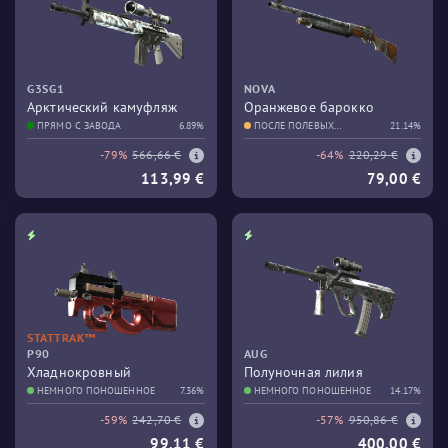
G3SG1
NOVA
Арктический камуфляж
Оранжевое барокко
ПРЯМО С ЗАВОДА
6.89%
ПОСЛЕ ПОЛЕВЫХ
21.14%
ИСПЫТАНИЙ
-79%
566,66 €
-64%
220,29 €
113,99 €
79,00 €
STATTRAK™
P90
AUG
Хладнокровный
Полуночная лилия
НЕМНОГО ПОНОШЕННОЕ
7.36%
НЕМНОГО ПОНОШЕННОЕ
14.17%
-59%
242,70 €
-57%
950,86 €
99,11 €
400,00 €