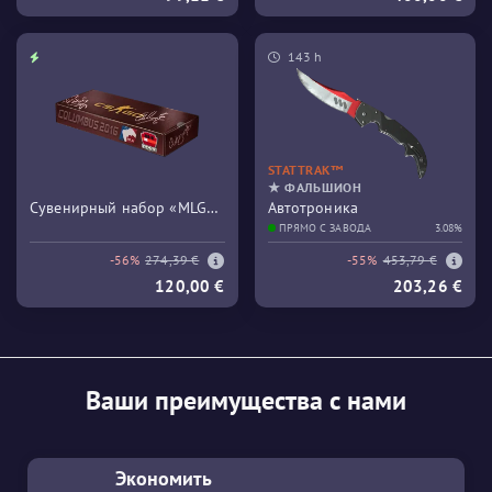
143 h
STATTRAK™
★ ФАЛЬШИОН
Сувенирный набор «MLG
Автотроника
Columbus 2016 Train»
ПРЯМО С ЗАВОДА
3.08%
-56%
274,39 €
-55%
453,79 €
120,00 €
203,26 €
Ваши преимущества с нами
Экономить