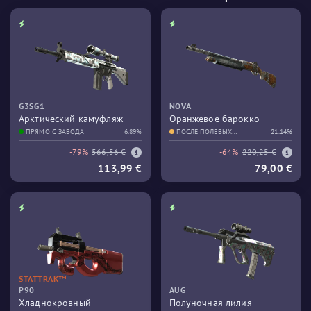
G3SG1
NOVA
Арктический камуфляж
Оранжевое барокко
ПРЯМО С ЗАВОДА
6.89%
ПОСЛЕ ПОЛЕВЫХ
21.14%
ИСПЫТАНИЙ
-79%
566,56 €
-64%
220,25 €
113,99 €
79,00 €
STATTRAK™
P90
AUG
Хладнокровный
Полуночная лилия