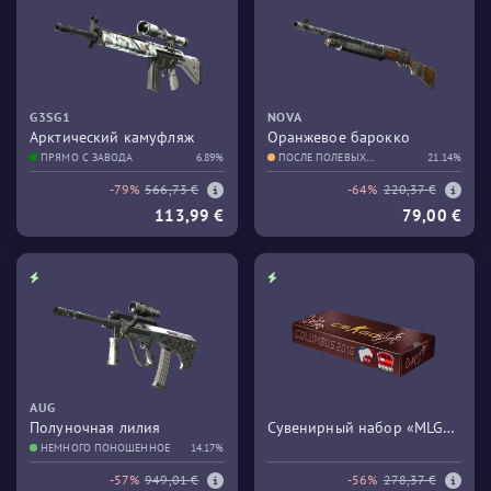
G3SG1
NOVA
Арктический камуфляж
Оранжевое барокко
ПРЯМО С ЗАВОДА
6.89%
ПОСЛЕ ПОЛЕВЫХ
21.14%
ИСПЫТАНИЙ
-79%
566,73 €
-64%
220,37 €
113,99 €
79,00 €
AUG
Полуночная лилия
Сувенирный набор «MLG
НЕМНОГО ПОНОШЕННОЕ
14.17%
Columbus 2016 Train»
-57%
949,01 €
-56%
278,37 €