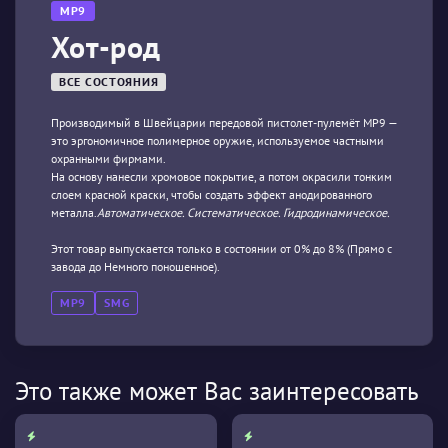
MP9
Хот-род
ВСЕ СОСТОЯНИЯ
Производимый в Швейцарии передовой пистолет-пулемёт МР9 —
это эргономичное полимерное оружие, используемое частными
охранными фирмами.
На основу нанесли хромовое покрытие, а потом окрасили тонким
слоем красной краски, чтобы создать эффект анодированного
металла.
Автоматическое. Систематическое. Гидродинамическое.
Этот товар выпускается только в состоянии от 0% до 8% (Прямо с
завода до Немного поношенное).
MP9
SMG
Это также может Вас заинтересовать