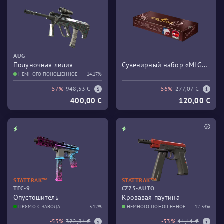
AUG
Полуночная лилия
Сувенирный набор «MLG
НЕМНОГО ПОНОШЕННОЕ
14.17%
Columbus 2016 Train»
-57%
948,53 €
-56%
277,07 €
400,00 €
120,00 €
STATTRAK™
STATTRAK™
TEC-9
CZ75-AUTO
Опустошитель
Кровавая паутина
ПРЯМО С ЗАВОДА
3.12%
НЕМНОГО ПОНОШЕННОЕ
12.33%
-53%
322,84 €
-53%
11,11 €