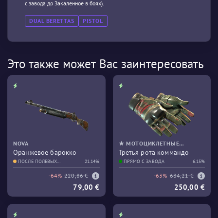
с завода до Закаленное в боях).
DUAL BERETTAS
PISTOL
Это также может Вас заинтересовать
NOVA
★ МОТОЦИКЛЕТНЫЕ
Оранжевое барокко
Третья рота коммандо
ПЕРЧАТКИ
ПОСЛЕ ПОЛЕВЫХ
21.14%
ПРЯМО С ЗАВОДА
6.15%
ИСПЫТАНИЙ
-64%
220,86 €
-63%
684,21 €
79,00 €
250,00 €