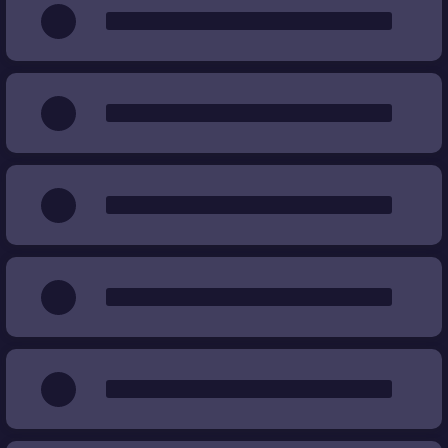
Качество
%
%
Цена
€
€