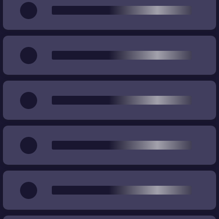
Качество
%
%
Цена
€
€