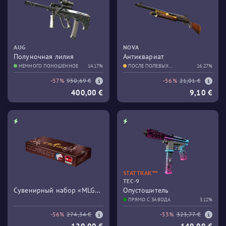
AUG
NOVA
Полуночная лилия
Антиквариат
НЕМНОГО ПОНОШЕННОЕ
14.17%
ПОСЛЕ ПОЛЕВЫХ
16.27%
ИСПЫТАНИЙ
-57%
950,69 €
-56%
21,01 €
400,00 €
9,10 €
STATTRAK™
TEC-9
Сувенирный набор «MLG
Опустошитель
Columbus 2016 Train»
ПРЯМО С ЗАВОДА
3.12%
-56%
274,34 €
-53%
323,77 €