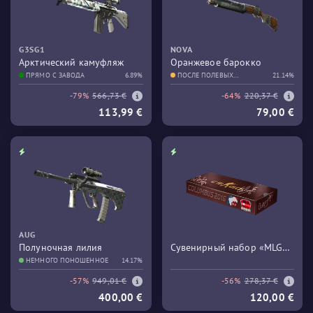
G3SG1
NOVA
Арктический камуфляж
Оранжевое барокко
ПРЯМО С ЗАВОДА
6.89%
ПОСЛЕ ПОЛЕВЫХ
21.14%
ИСПЫТАНИЙ
-79%
566,73 €
-64%
220,37 €
113,99 €
79,00 €
AUG
Полуночная лилия
Сувенирный набор «MLG
НЕМНОГО ПОНОШЕННОЕ
14.17%
Columbus 2016 Train»
-57%
949,01 €
-56%
278,37 €
400,00 €
120,00 €