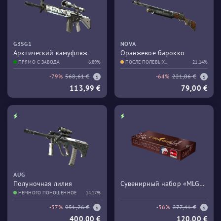
G3SG1
NOVA
Арктический камуфляж
Оранжевое барокко
ПРЯМО С ЗАВОДА
6.89%
ПОСЛЕ ПОЛЕВЫХ
21.14%
ИСПЫТАНИЙ
-79%
568,61 €
-64%
221,06 €
113,99 €
79,00 €
AUG
Полуночная лилия
Сувенирный набор «MLG
НЕМНОГО ПОНОШЕННОЕ
14.17%
Columbus 2016 Train»
-57%
951,26 €
-56%
277,41 €
400,00 €
120,00 €