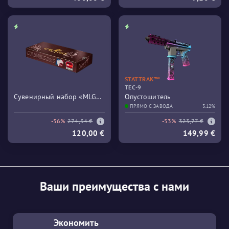
STATTRAK™
TEC-9
Сувенирный набор «MLG
Опустошитель
Columbus 2016 Train»
ПРЯМО С ЗАВОДА
3.12%
-56%
274,34 €
-53%
323,77 €
120,00 €
149,99 €
Ваши преимущества с нами
Экономить