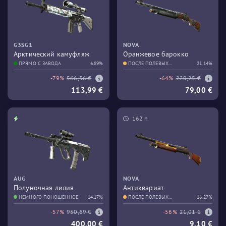
G3SG1
NOVA
Арктический камуфляж
Оранжевое барокко
ПРЯМО С ЗАВОДА
6.89%
ПОСЛЕ ПОЛЕВЫХ
21.14%
ИСПЫТАНИЙ
-79%
566,56 €
-64%
220,25 €
113,99 €
79,00 €
162 h
AUG
NOVA
Полуночная лилия
Антиквариат
НЕМНОГО ПОНОШЕННОЕ
14.17%
ПОСЛЕ ПОЛЕВЫХ
16.27%
ИСПЫТАНИЙ
-57%
950,69 €
-56%
21,01 €
400,00 €
9,10 €