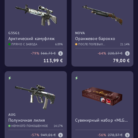
G3SG1
NOVA
Арктический камуфляж
Оранжевое барокко
ПРЯМО С ЗАВОДА
6.89%
ПОСЛЕ ПОЛЕВЫХ
21.14%
ИСПЫТАНИЙ
-79%
566,73 €
-64%
220,37 €
113,99 €
79,00 €
AUG
Полуночная лилия
Сувенирный набор «MLG
НЕМНОГО ПОНОШЕННОЕ
14.17%
Columbus 2016 Train»
-57%
949,01 €
-56%
278,37 €