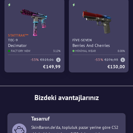
STATTRAK™
TEC-9
FIVE-SEVEN
Decimator
Berries And Cherries
FACTORY NEW
3.12%
MINIMAL WEAR
8.08%
-53%
€323,01
-53%
€276,93
€149,99
€130,00
Bizdeki avantajlarınız
Tasarruf
SkinBaron.de'da, topluluk pazar yerine göre CS2