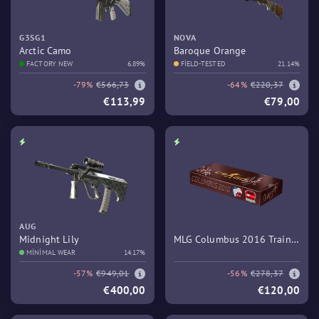
G3SG1
NOVA
Arctic Camo
Baroque Orange
FACTORY NEW
6.89%
FIELD-TESTED
21.14%
-79%
€566,73
-64%
€220,37
€113,99
€79,00
AUG
Midnight Lily
MLG Columbus 2016 Train
MINIMAL WEAR
14.17%
Souvenir Package
-57%
€949,01
-56%
€278,37
€400,00
€120,00