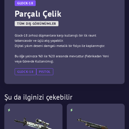
GLOCK-18
Parçalı Çelik
TÜM DIŞ GÖRÜNÜMLER
Glock-18 zırhsız düşmanlara karşı kullanışlı bir ilk raunt
tabancasıdır ve üçlü atış yapabilir.
Dijital yıkım deseni damgalı metalik bir folyo ile kaplanmıştır.
Bu öğe yalnızca %0 ile %20 arasında mevcuttur (Fabrikadan Yeni
veya Görevde Kullanılmış).
GLOCK-18
PISTOL
Şu da ilginizi çekebilir