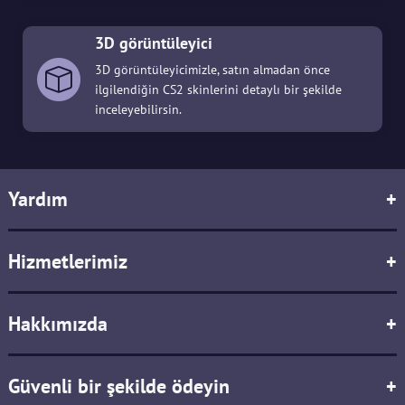
3D görüntüleyici
3D görüntüleyicimizle, satın almadan önce
ilgilendiğin CS2 skinlerini detaylı bir şekilde
inceleyebilirsin.
Yardım
+
Hizmetlerimiz
+
Hakkımızda
+
Güvenli bir şekilde ödeyin
+