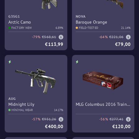
G3SG1
NOVA
Arctic Camo
Baroque Orange
FACTORY NEW
6.89%
FIELD-TESTED
21.14%
-79%
€568,61
-64%
€221,06
€113,99
€79,00
AUG
Midnight Lily
MLG Columbus 2016 Train
MINIMAL WEAR
14.17%
Souvenir Package
-57%
€951,26
-56%
€277,41
€400,00
€120,00