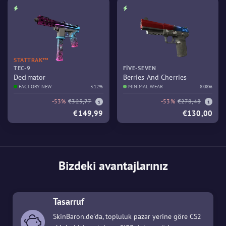
STATTRAK™
TEC-9
FIVE-SEVEN
Decimator
Berries And Cherries
FACTORY NEW
3.12%
MINIMAL WEAR
8.08%
-53%
€323,77
-53%
€278,48
€149,99
€130,00
Bizdeki avantajlarınız
Tasarruf
SkinBaron.de'da, topluluk pazar yerine göre CS2