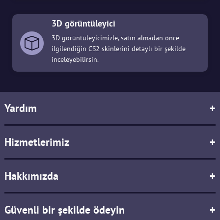
3D görüntüleyici
3D görüntüleyicimizle, satın almadan önce
ilgilendiğin CS2 skinlerini detaylı bir şekilde
inceleyebilirsin.
Yardım
+
Hizmetlerimiz
+
Hakkımızda
+
Güvenli bir şekilde ödeyin
+