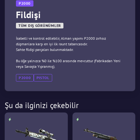
P2000
Fildişi
TÜM DIŞ GÖRÜNÜMLER
İsabetli ve kontrol edilebilir, Alman yapımı P2000 zırhsız
düşmanlara karşı en iyi ilk raunt tabancasıdır.
Sahte fildişi parçaları bulunmaktadır.
Bu öğe yalnızca %0 ile %100 arasında mevcuttur (Fabrikadan Yeni
veya Savaşta Yıpranmış).
P2000
PISTOL
Şu da ilginizi çekebilir