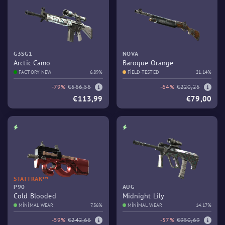
G3SG1
NOVA
Arctic Camo
Baroque Orange
FACTORY NEW
6.89%
FIELD-TESTED
21.14%
-79%
€566,56
-64%
€220,25
€113,99
€79,00
STATTRAK™
P90
AUG
Cold Blooded
Midnight Lily
MINIMAL WEAR
7.36%
MINIMAL WEAR
14.17%
-59%
€242,66
-57%
€950,69