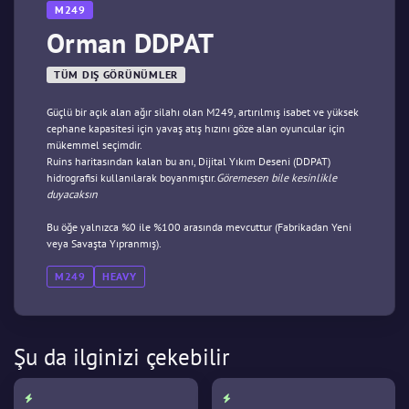
M249
Orman DDPAT
TÜM DIŞ GÖRÜNÜMLER
Güçlü bir açık alan ağır silahı olan M249, artırılmış isabet ve yüksek
cephane kapasitesi için yavaş atış hızını göze alan oyuncular için
mükemmel seçimdir.
Ruins haritasından kalan bu anı, Dijital Yıkım Deseni (DDPAT)
hidrografisi kullanılarak boyanmıştır.
Göremesen bile kesinlikle
duyacaksın
Bu öğe yalnızca %0 ile %100 arasında mevcuttur (Fabrikadan Yeni
veya Savaşta Yıpranmış).
M249
HEAVY
Şu da ilginizi çekebilir