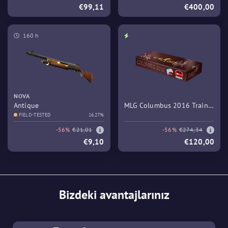
€99,11
€400,00
160 h
NOVA
Antique
MLG Columbus 2016 Train
FIELD-TESTED
16.27%
Souvenir Package
-56%
€21,01
-56%
€274,34
€9,10
€120,00
Bizdeki avantajlarınız