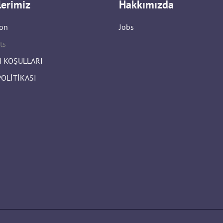
lerimiz
Hakkımızda
on
Jobs
ts
 KOŞULLARI
POLİTİKASI