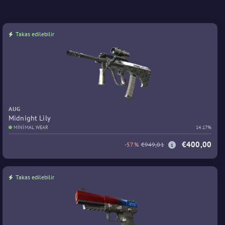
Takas edilebilir
AUG
Midnight Lily
MINIMAL WEAR
14.17%
€400,00
-57%
€949,01
Takas edilebilir