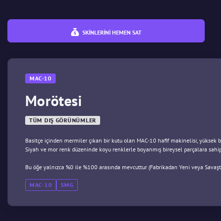
SKINLERINI HEMEN SAT
MAC-10
Morötesi
TÜM DIŞ GÖRÜNÜMLER
Basitçe içinden mermiler çıkan bir kutu olan MAC-10 hafif makinelisi, yüksek bir
Siyah ve mor renk düzeninde koyu renklerle boyanmış bireysel parçalara sahipt
Bu öğe yalnızca %0 ile %100 arasında mevcuttur (Fabrikadan Yeni veya Savaşt
MAC-10
SMG