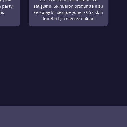
n parayı
satışlarını SkinBaron profilinde hızlı
ir.
ve kolay bir şekilde yönet - CS2 skin
ticaretin için merkez noktan.