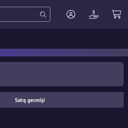
ldiven
Ağır
Ajan
Aksesuar
Satış gecmişi