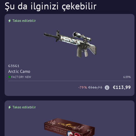
Şu da ilginizi çekebilir
Takas edilebilir
G3SG1
Arctic Camo
FACTORY NEW
6.89%
€113,99
-79%
€566,73
Takas edilebilir