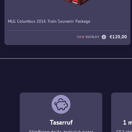
MLG Columbus 2016 Train Souvenir Package
€120,00
-56%
€278,37
Tasarruf
1 m
SkinBaron.de'da, topluluk pazar
CS2 skin