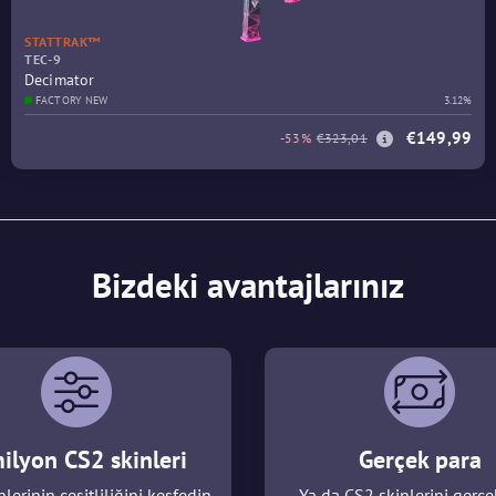
STATTRAK™
TEC-9
Decimator
FACTORY NEW
3.12%
€149,99
-53%
€323,01
Bizdeki avantajlarınız
ilyon CS2 skinleri
Gerçek para
lerinin çeşitliliğini keşfedin
Ya da CS2 skinlerini gerçe