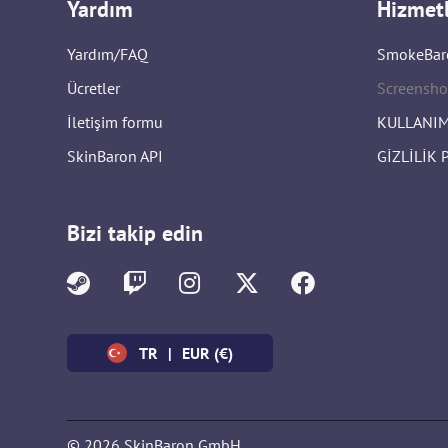
Yardım
Hizmet
Yardım/FAQ
SmokeBar
Ücretler
Screensho
İletişim formu
KULLANIM
SkinBaron API
GİZLİLİK 
Bizi takip edin
TR
|
EUR (€)
© 2026 SkinBaron GmbH