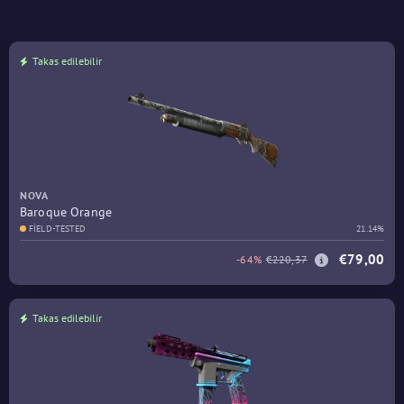
Takas edilebilir
NOVA
Baroque Orange
FIELD-TESTED
21.14%
€79,00
-64%
€220,37
Takas edilebilir