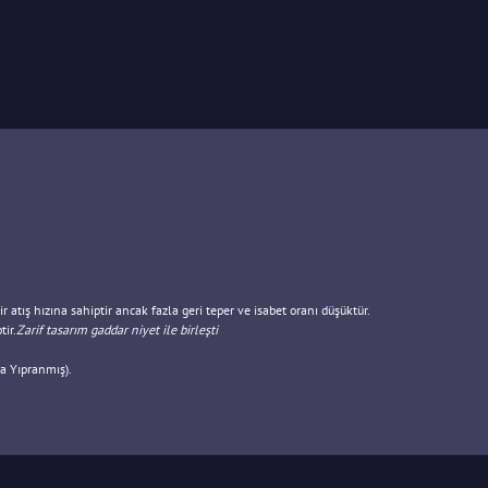
 atış hızına sahiptir ancak fazla geri teper ve isabet oranı düşüktür.
ir.
Zarif tasarım gaddar niyet ile birleşti
a Yıpranmış).