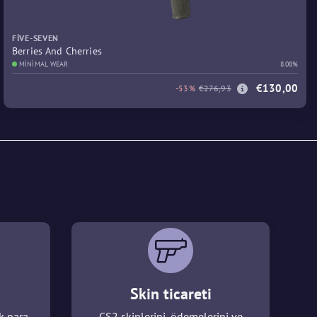
FIVE-SEVEN
Berries And Cherries
MINIMAL WEAR
8.08%
€130,00
-53%
€276,93
Skin ticareti
k para
CS2 skinlerini, ödemelerini ve