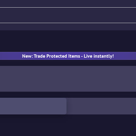
Tüfek
Tabanca
SMG
E
New: Trade Protected Items - Live instantly!