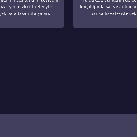
azar yerimizin filtreleriyle
karşılığında sat ve ardında
çek para tasarrufu yapın.
banka havalesiyle çekt