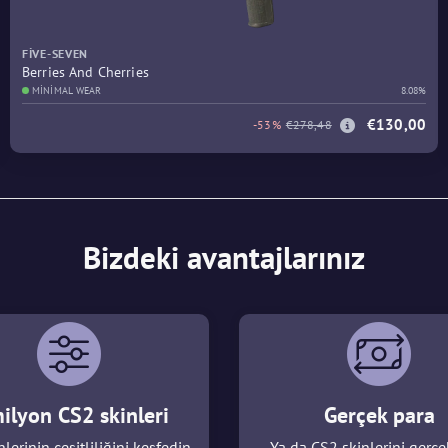
FIVE-SEVEN
Berries And Cherries
MINIMAL WEAR
8.08%
€130,00
-53%
€278,48
Bizdeki avantajlarınız
ilyon CS2 skinleri
Gerçek para
lerinin çeşitliliğini keşfedin
Ya da CS2 skinlerini gerçe