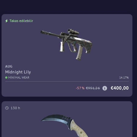
Takas edilebilir
AUG
Midnight Lily
MINIMAL WEAR
14.17%
€400,00
-57%
€951,26
130 h