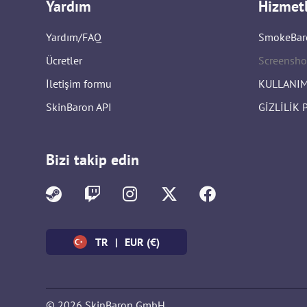
Yardım
Hizmet
Yardım/FAQ
SmokeBar
Ücretler
Screensho
İletişim formu
KULLANIM
SkinBaron API
GİZLİLİK 
Bizi takip edin
TR
|
EUR (€)
© 2026 SkinBaron GmbH