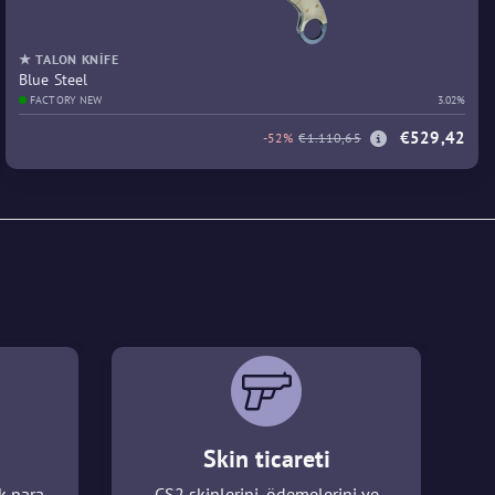
★ TALON KNIFE
Blue Steel
FACTORY NEW
3.02%
€529,42
-52%
€1.110,65
Skin ticareti
k para
CS2 skinlerini, ödemelerini ve