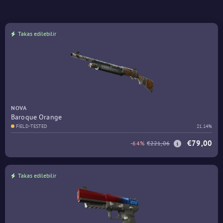
Takas edilebilir
NOVA
Baroque Orange
FIELD-TESTED
21.14%
€79,00
-64%
€221,06
Takas edilebilir