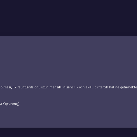
olması, ilk rauntlarda onu uzun menzilli nişancılık için akıllı bir tercih haline getirmekte
a Yıpranmış).