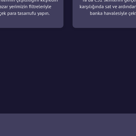
azar yerimizin filtreleriyle
karşılığında sat ve ardında
çek para tasarrufu yapın.
banka havalesiyle çekt