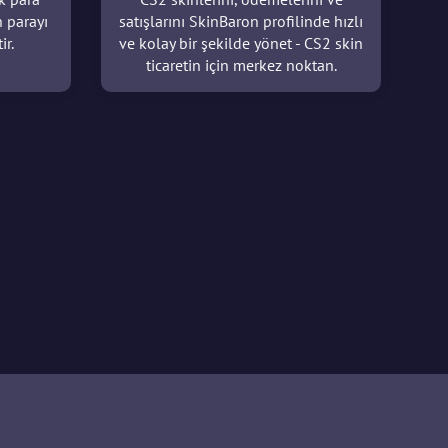
n parayı
satışlarını SkinBaron profilinde hızlı
ir.
ve kolay bir şekilde yönet - CS2 skin
ticaretin için merkez noktan.