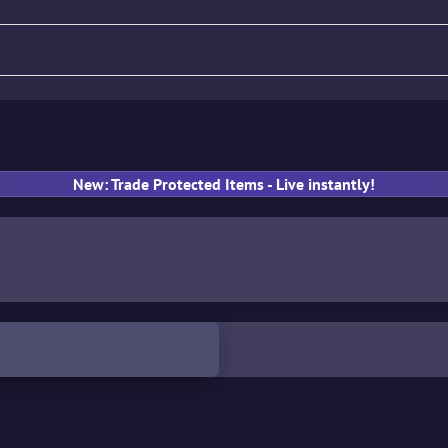
Tüfek
Tabanca
SMG
E
New: Trade Protected Items - Live instantly!