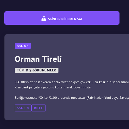
SKINLERINI HEMEN SAT
SSG 08
Orman Tireli
TÜM DIŞ GÖRÜNÜMLER
SSG 08'in az hasar veren ancak fiyatına göre çok etkili bir keskin nişancı silahı 
Kısa bant parçaları şablonu kullanılarak boyanmıştır.
Bu öğe yalnızca %0 ile %100 arasında mevcuttur (Fabrikadan Yeni veya Savaşt
SSG 08
RIFLE