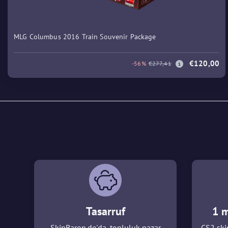
MLG Columbus 2016 Train Souvenir Package
€120,00
-56%
€277,41
Tasarruf
1 m
SkinBaron.de'da, topluluk pazar
CS2 skin