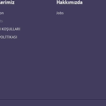
lerimiz
Hakkımızda
on
Jobs
ts
 KOŞULLARI
POLİTİKASI