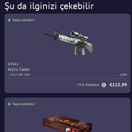
Şu da ilginizi çekebilir
Takas edilebilir
G3SG1
Arctic Camo
FACTORY NEW
6.89%
€113,99
-79%
€568,61
Takas edilebilir