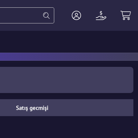
ldiven
Ağır
Ajan
Aksesuar
Satış gecmişi