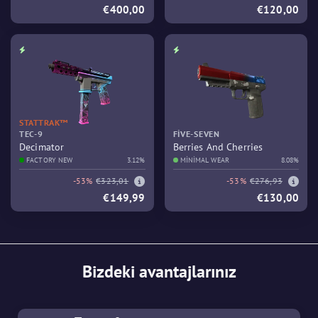
€400,00
€120,00
STATTRAK™
TEC-9
FIVE-SEVEN
Decimator
Berries And Cherries
FACTORY NEW
3.12%
MINIMAL WEAR
8.08%
-53%
€323,01
-53%
€276,93
€149,99
€130,00
Bizdeki avantajlarınız