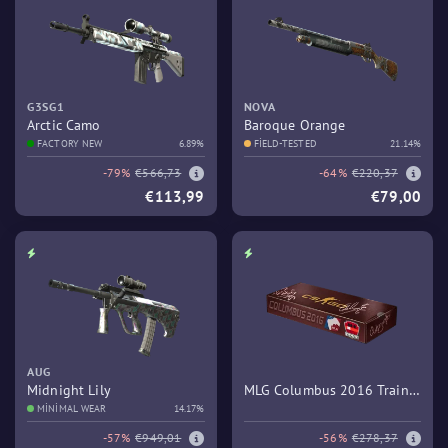
G3SG1
NOVA
Arctic Camo
Baroque Orange
FACTORY NEW
6.89%
FIELD-TESTED
21.14%
-79%
€566,73
-64%
€220,37
€113,99
€79,00
AUG
Midnight Lily
MLG Columbus 2016 Train
MINIMAL WEAR
14.17%
Souvenir Package
-57%
€949,01
-56%
€278,37