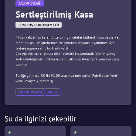
TALON BIÇAĞI
Sertleştirilmiş Kasa
TÜM DIŞ GÖRÜNÜMLER
Fildişi kabzalı bu karambitte pirinç cıvatalar kullanılmıştır, saplarken
rahat bir şekilde girebilmesi ve çıkarken de parçalayabilmesi için
testere ağzına sahip bir kısmı vardır.
Çok yüksek sıcaklıklarda odun kömürü kullanılarak ürünün yüzeyi
sertleştirildiğinden dolayı bu rengi almıştır.
Biraz renk kimseye zarar
vermez
Bu öğe yalnızca %0 ile %100 arasında mevcuttur (Fabrikadan Yeni
veya Savaşta Yıpranmış).
TALON BIÇAĞI
KNIFE
Şu da ilginizi çekebilir