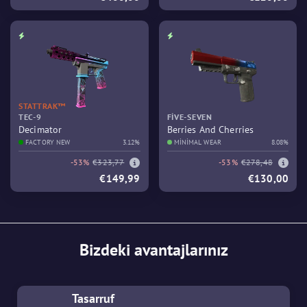
STATTRAK™
TEC-9
FIVE-SEVEN
Decimator
Berries And Cherries
FACTORY NEW
3.12%
MINIMAL WEAR
8.08%
-53%
€323,77
-53%
€278,48
€149,99
€130,00
Bizdeki avantajlarınız
Tasarruf