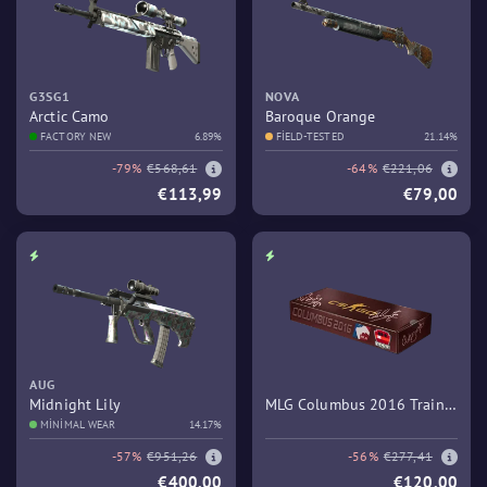
G3SG1
NOVA
Arctic Camo
Baroque Orange
FACTORY NEW
6.89%
FIELD-TESTED
21.14%
-79%
€568,61
-64%
€221,06
€113,99
€79,00
AUG
Midnight Lily
MLG Columbus 2016 Train
MINIMAL WEAR
14.17%
Souvenir Package
-57%
€951,26
-56%
€277,41
€400,00
€120,00