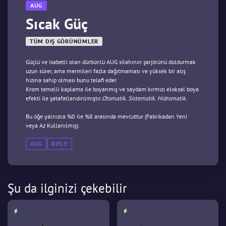
AUG
Sıcak Güç
TÜM DIŞ GÖRÜNÜMLER
Güçlü ve isabetli olan dürbünlü AUG silahının şarjörünü doldurmak
uzun sürer, ama mermileri fazla dağıtmaması ve yüksek bir atış
hızına sahip olması bunu telafi eder.
Krom temelli kaplama ile boyanmış ve saydam kırmızı eloksal boya
efekti ile şatafatlandırılmıştır.
Otomatik. Sistematik. Hidromatik.
Bu öğe yalnızca %0 ile %8 arasında mevcuttur (Fabrikadan Yeni
veya Az Kullanılmış).
AUG
RIFLE
Şu da ilginizi çekebilir