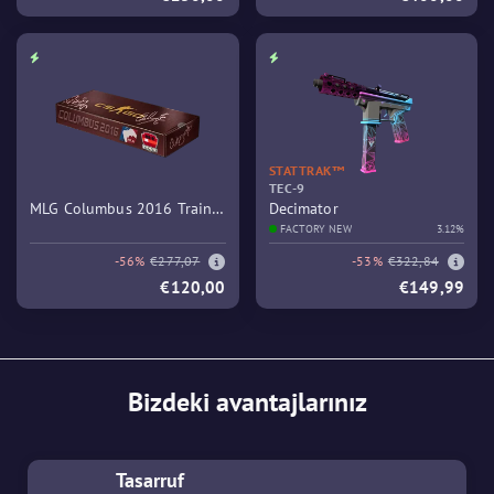
STATTRAK™
TEC-9
MLG Columbus 2016 Train
Decimator
Souvenir Package
FACTORY NEW
3.12%
-56%
€277,07
-53%
€322,84
€120,00
€149,99
Bizdeki avantajlarınız
Tasarruf