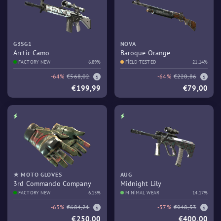
G3SG1
NOVA
Arctic Camo
Baroque Orange
FACTORY NEW
6.89%
FIELD-TESTED
21.14%
-64%
€568,02
-64%
€220,86
€199,99
€79,00
★ MOTO GLOVES
AUG
3rd Commando Company
Midnight Lily
FACTORY NEW
6.15%
MINIMAL WEAR
14.17%
-63%
€684,21
-57%
€948,53
€250,00
€400,00