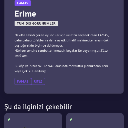
FAMAS
Erime
TÜM DIŞ GÖRÜNÜMLER
Nakitte sıkıntı çeken oyuncular için ucuz bir seçenek olan FAMAS,
daha pahalı tüfekler ve daha az etkili hafif makineliler arasındaki
boşluğu etkin biçimde dolduruyor.
Nükleer tehlike sembolleri metalik boyalar ile boyanmıştır.
Biraz
uzak dur...
Bu öğe yalnızca %0 ile %40 arasında mevcuttur (Fabrikadan Yeni
veya Çok Kullanılmış).
FAMAS
RIFLE
Şu da ilginizi çekebilir