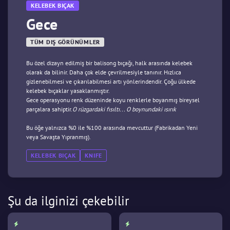
KELEBEK BIÇAK
Gece
TÜM DIŞ GÖRÜNÜMLER
Bu özel dizayn edilmiş bir balisong bıçağı, halk arasında kelebek
olarak da bilinir. Daha çok elde çevrilmesiyle tanınır. Hızlıca
gizlenebilmesi ve çıkarılabilmesi artı yönlerindendir. Çoğu ülkede
kelebek bıçaklar yasaklanmıştır.
Gece operasyonu renk düzeninde koyu renklerle boyanmış bireysel
parçalara sahiptir.
O rüzgardaki fısıltı... O boynundaki ısırık
Bu öğe yalnızca %0 ile %100 arasında mevcuttur (Fabrikadan Yeni
veya Savaşta Yıpranmış).
KELEBEK BIÇAK
KNIFE
Şu da ilginizi çekebilir