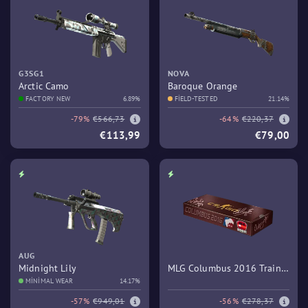
G3SG1
NOVA
Arctic Camo
Baroque Orange
FACTORY NEW
6.89%
FIELD-TESTED
21.14%
-79%
€566,73
-64%
€220,37
€113,99
€79,00
AUG
Midnight Lily
MLG Columbus 2016 Train
MINIMAL WEAR
14.17%
Souvenir Package
-57%
€949,01
-56%
€278,37