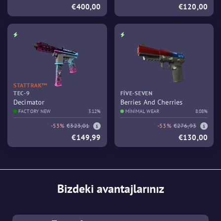
€400,00
€120,00
STATTRAK™
TEC-9
FIVE-SEVEN
Decimator
Berries And Cherries
FACTORY NEW
3.12%
MINIMAL WEAR
8.08%
-53%
€323,01
-53%
€276,93
€149,99
€130,00
Bizdeki avantajlarınız