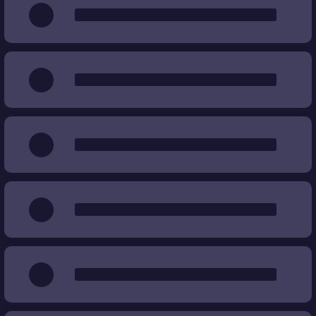
Kullanmak (Eskitmek)
%
%
Fiyat
€
€