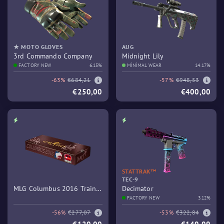
★ MOTO GLOVES
AUG
3rd Commando Company
Midnight Lily
FACTORY NEW
6.15%
MINIMAL WEAR
14.17%
-63%
€684,21
-57%
€948,53
€250,00
€400,00
STATTRAK™
TEC-9
MLG Columbus 2016 Train
Decimator
Souvenir Package
FACTORY NEW
3.12%
-56%
€277,07
-53%
€322,84