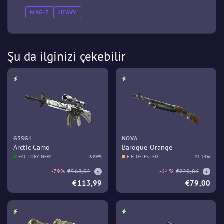
MAG-7
HEAVY
Şu da ilginizi çekebilir
G3SG1
NOVA
Arctic Camo
Baroque Orange
FACTORY NEW
6.89%
FIELD-TESTED
21.14%
-79%
€568,02
-64%
€220,86
€113,99
€79,00