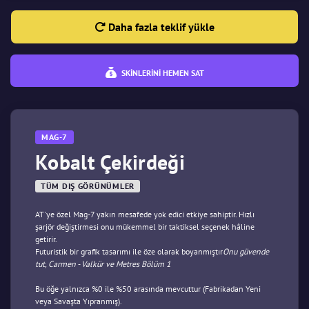
Daha fazla teklif yükle
SKINLERINI HEMEN SAT
MAG-7
Kobalt Çekirdeği
TÜM DIŞ GÖRÜNÜMLER
AT'ye özel Mag-7 yakın mesafede yok edici etkiye sahiptir. Hızlı
şarjör değiştirmesi onu mükemmel bir taktiksel seçenek hâline
getirir.
Futuristik bir grafik tasarımı ile öze olarak boyanmıştır
Onu güvende
tut, Carmen - Valkür ve Metres Bölüm 1
Bu öğe yalnızca %0 ile %50 arasında mevcuttur (Fabrikadan Yeni
veya Savaşta Yıpranmış).