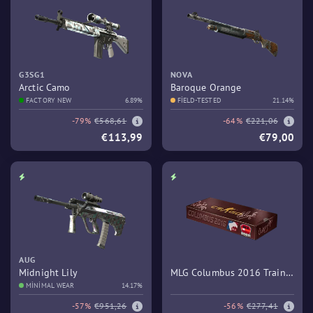
G3SG1
NOVA
Arctic Camo
Baroque Orange
FACTORY NEW
6.89%
FIELD-TESTED
21.14%
-79%
€568,61
-64%
€221,06
€113,99
€79,00
AUG
Midnight Lily
MLG Columbus 2016 Train
MINIMAL WEAR
14.17%
Souvenir Package
-57%
€951,26
-56%
€277,41