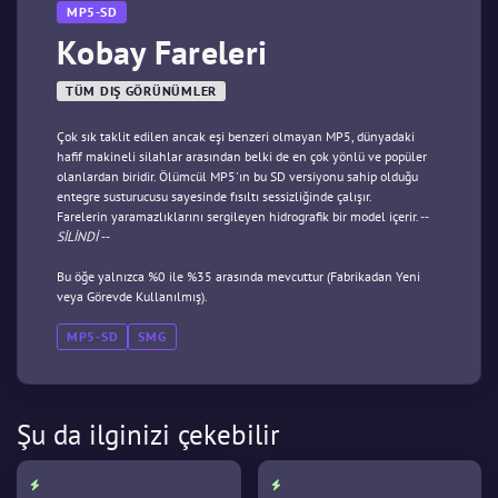
MP5-SD
Kobay Fareleri
TÜM DIŞ GÖRÜNÜMLER
Çok sık taklit edilen ancak eşi benzeri olmayan MP5, dünyadaki
hafif makineli silahlar arasından belki de en çok yönlü ve popüler
olanlardan biridir. Ölümcül MP5'ın bu SD versiyonu sahip olduğu
entegre susturucusu sayesinde fısıltı sessizliğinde çalışır.
Farelerin yaramazlıklarını sergileyen hidrografik bir model içerir.
--
SİLİNDİ --
Bu öğe yalnızca %0 ile %35 arasında mevcuttur (Fabrikadan Yeni
veya Görevde Kullanılmış).
MP5-SD
SMG
Şu da ilginizi çekebilir