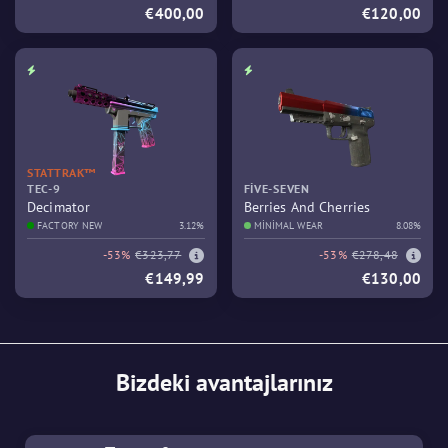
€400,00
€120,00
STATTRAK™
TEC-9
FIVE-SEVEN
Decimator
Berries And Cherries
FACTORY NEW
3.12%
MINIMAL WEAR
8.08%
-53%
€323,77
-53%
€278,48
€149,99
€130,00
Bizdeki avantajlarınız