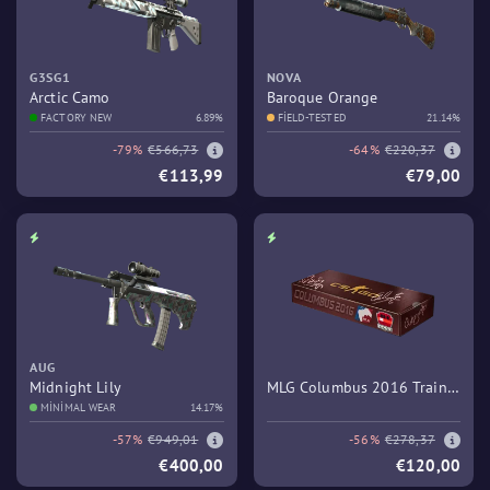
G3SG1
NOVA
Arctic Camo
Baroque Orange
FACTORY NEW
6.89%
FIELD-TESTED
21.14%
-79%
€566,73
-64%
€220,37
€113,99
€79,00
AUG
Midnight Lily
MLG Columbus 2016 Train
MINIMAL WEAR
14.17%
Souvenir Package
-57%
€949,01
-56%
€278,37
€400,00
€120,00