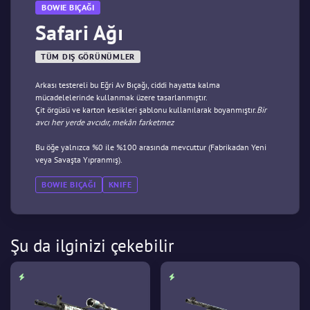
BOWIE BIÇAĞI
Safari Ağı
TÜM DIŞ GÖRÜNÜMLER
Arkası testereli bu Eğri Av Bıçağı, ciddi hayatta kalma
mücadelelerinde kullanmak üzere tasarlanmıştır.
Çit örgüsü ve karton kesikleri şablonu kullanılarak boyanmıştır.
Bir
avcı her yerde avcıdır, mekân farketmez
Bu öğe yalnızca %0 ile %100 arasında mevcuttur (Fabrikadan Yeni
veya Savaşta Yıpranmış).
BOWIE BIÇAĞI
KNIFE
Şu da ilginizi çekebilir