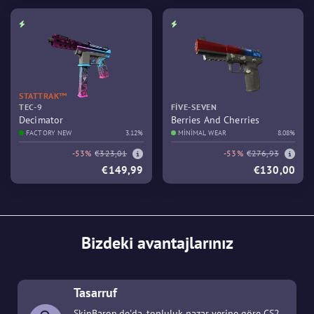
STATTRAK™
TEC-9
FIVE-SEVEN
Decimator
Berries And Cherries
FACTORY NEW
3.12%
MINIMAL WEAR
8.08%
-53%
€323,01
-53%
€276,93
€149,99
€130,00
Bizdeki avantajlarınız
Tasarruf
SkinBaron.de'da, topluluk pazar yerine göre CS2