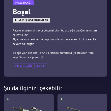
PALA BIÇAĞI
Boşel
TÜM DIŞ GÖRÜNÜMLER
Palaya modern bir saygı gösterisi olan bu ucu eğik bıçağın kenarları
da kavislidir.
Siyah ve mor renkler ile boyanmış daha sonra metalik bir işaret ile
dekore edilmiştir.
Bu öğe yalnızca %0 ile %48 arasında mevcuttur (Fabrikadan Yeni
veya Savaşta Yıpranmış).
PALA BIÇAĞI
KNIFE
Şu da ilginizi çekebilir