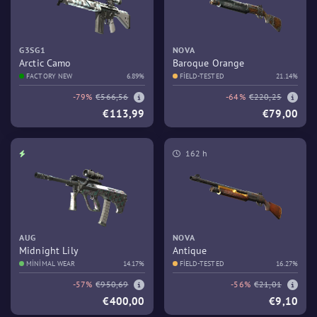
G3SG1
NOVA
Arctic Camo
Baroque Orange
FACTORY NEW
6.89%
FIELD-TESTED
21.14%
-79%
€566,56
-64%
€220,25
€113,99
€79,00
162 h
AUG
NOVA
Midnight Lily
Antique
MINIMAL WEAR
14.17%
FIELD-TESTED
16.27%
-57%
€950,69
-56%
€21,01
€400,00
€9,10