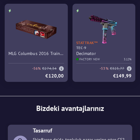
STATTRAK™
TEC-9
MLG Columbus 2016 Train
Decimator
Souvenir Package
FACTORY NEW
3.12%
-56%
€274,34
-53%
€323,77
€120,00
€149,99
Bizdeki avantajlarınız
Tasarruf
SkinBaron.de'da, topluluk pazar yerine göre CS2