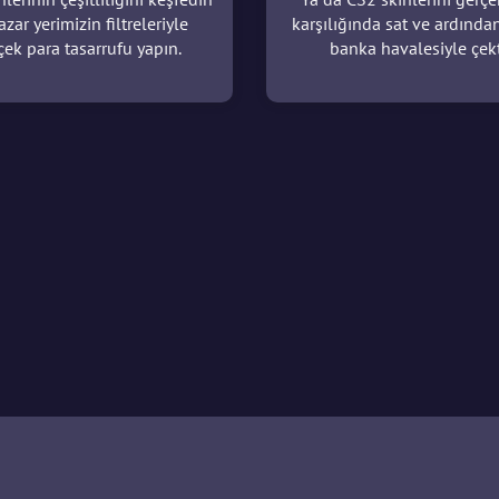
azar yerimizin filtreleriyle
karşılığında sat ve ardında
çek para tasarrufu yapın.
banka havalesiyle çekt