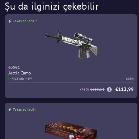
Şu da ilginizi çekebilir
Takas edilebilir
G3SG1
Arctic Camo
FACTORY NEW
6.89%
€113,99
-79%
€568,61
Takas edilebilir