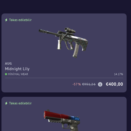
Takas edilebilir
AUG
Midnight Lily
MINIMAL WEAR
14.17%
€400,00
-57%
€951,26
Takas edilebilir