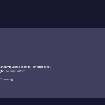
sarlanmış yüksek kapasiteli bir şarjör sunar.
tır.
Yaratılışın patileri
 Yıpranmış).