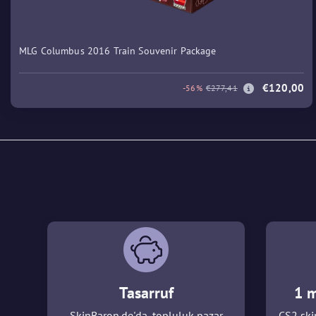
MLG Columbus 2016 Train Souvenir Package
€120,00
-56%
€277,41
Tasarruf
1 m
SkinBaron.de'da, topluluk pazar
CS2 skin