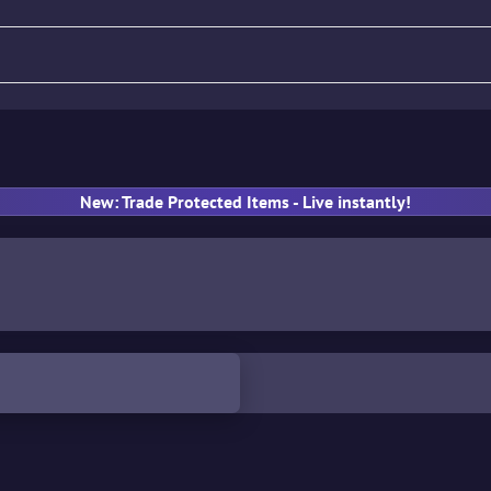
Tüfek
Tabanca
SMG
E
New: Trade Protected Items - Live instantly!