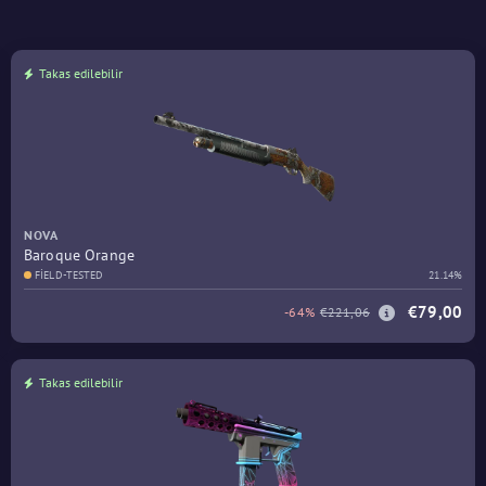
Takas edilebilir
NOVA
Baroque Orange
FIELD-TESTED
21.14%
€79,00
-64%
€221,06
Takas edilebilir