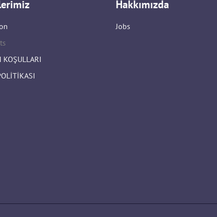
lerimiz
Hakkımızda
on
Jobs
ts
 KOŞULLARI
POLİTİKASI