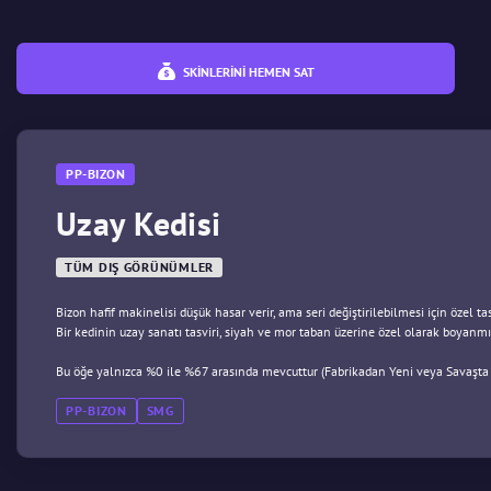
SKINLERINI HEMEN SAT
PP-BIZON
Uzay Kedisi
TÜM DIŞ GÖRÜNÜMLER
Bizon hafif makinelisi düşük hasar verir, ama seri değiştirilebilmesi için özel ta
Bir kedinin uzay sanatı tasviri, siyah ve mor taban üzerine özel olarak boyanmış
Bu öğe yalnızca %0 ile %67 arasında mevcuttur (Fabrikadan Yeni veya Savaşta
PP-BIZON
SMG