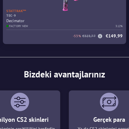
STATTRAK™
TEC-9
Decimator
FACTORY NEW
3.12%
€149,99
-53%
€323,77
Bizdeki avantajlarınız
ilyon CS2 skinleri
Gerçek para
lerinin çeşitliliğini keşfedin
Ya da CS2 skinlerini gerçe