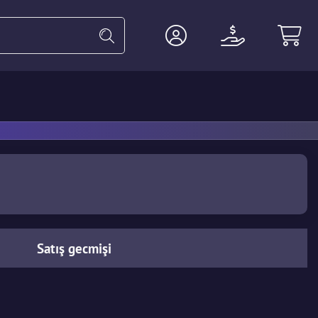
ldiven
Ağır
Ajan
Aksesuar
Satış gecmişi