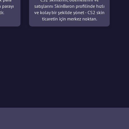
n parayı
satışlarını SkinBaron profilinde hızlı
ir.
ve kolay bir şekilde yönet - CS2 skin
ticaretin için merkez noktan.