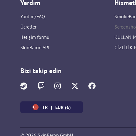
Yardım
Hizmet
Yardım/FAQ
SmokeBar
Ücretler
Screensho
İletişim formu
KULLANIM
SkinBaron API
GİZLİLİK 
Bizi takip edin
TR
|
EUR (€)
© 2026 SkinBaron GmbH