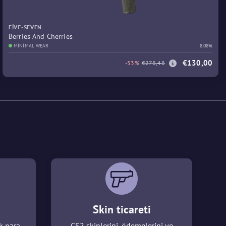
FIVE-SEVEN
Berries And Cherries
MINIMAL WEAR
8.08%
€130,00
-53%
€278,48
Skin ticareti
k para
CS2 skinlerini, ödemelerini ve