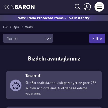
SKIN
BARON
New: Trade Protected Items - Live instantly!
CS2
Ajan
Master
Filtre
Bizdeki avantajlarınız
Tasarruf
SkinBaron.de'da, topluluk pazar yerine göre CS2
skinleri için ortalama %30 daha az ödeme
yaparsınız.