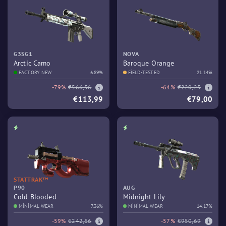
G3SG1
NOVA
Arctic Camo
Baroque Orange
FACTORY NEW
6.89%
FIELD-TESTED
21.14%
-79%
€566,56
-64%
€220,25
€113,99
€79,00
STATTRAK™
P90
AUG
Cold Blooded
Midnight Lily
MINIMAL WEAR
7.36%
MINIMAL WEAR
14.17%
-59%
€242,66
-57%
€950,69