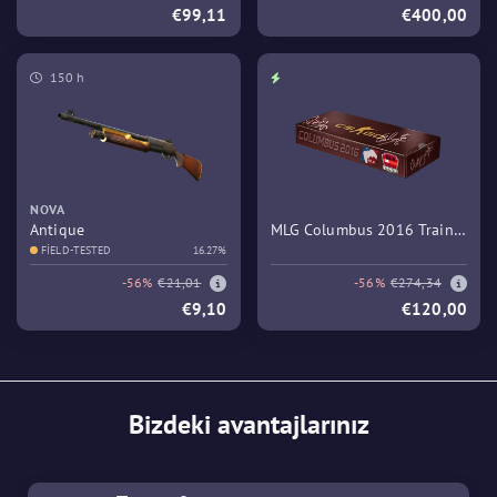
€99,11
€400,00
150 h
NOVA
Antique
MLG Columbus 2016 Train
FIELD-TESTED
16.27%
Souvenir Package
-56%
€21,01
-56%
€274,34
€9,10
€120,00
Bizdeki avantajlarınız