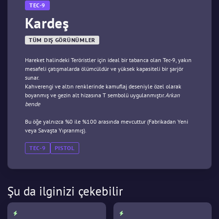
TEC-9
Kardeş
TÜM DIŞ GÖRÜNÜMLER
Hareket halindeki Teröristler için ideal bir tabanca olan Tec-9, yakın
mesafeli çatışmalarda ölümcüldür ve yüksek kapasiteli bir şarjör
sunar.
Kahverengi ve altın renklerinde kamuflaj deseniyle özel olarak
boyanmış ve gezin alt hizasına T sembolü uygulanmıştır.
Arkan
bende
Bu öğe yalnızca %0 ile %100 arasında mevcuttur (Fabrikadan Yeni
veya Savaşta Yıpranmış).
TEC-9
PISTOL
Şu da ilginizi çekebilir